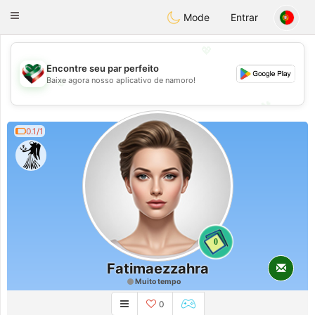
Kuwait
Chat
Toggle
Mode
Entrar
navigation
💖
Encontre seu par perfeito
💖
Baixe agora nosso aplicativo de namoro!
💕
💕
0.1/1
0
Fatimaezzahra
Muito tempo
0