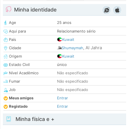
Minha identidade
Age
25 anos
Aqui para
Relacionamento sério
País
Kuwait
Al Jahra
Cidade
Shumaymah
,
Origem
Kuwait
Estado Civil
único
Nível Acadêmico
Não especificado
Fumar
Não especificado
Job
Não especificado
Meus amigos
Entrar
Registado
Entrar
Minha física e +