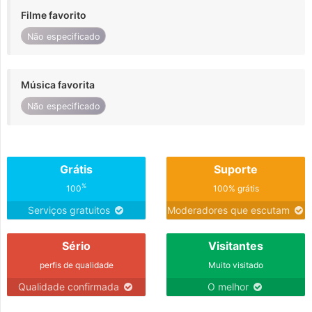
Filme favorito
Não especificado
Música favorita
Não especificado
Grátis
Suporte
%
100
100% grátis
Serviços gratuitos
Moderadores que escutam
Sério
Visitantes
perfis de qualidade
Muito visitado
Qualidade confirmada
O melhor