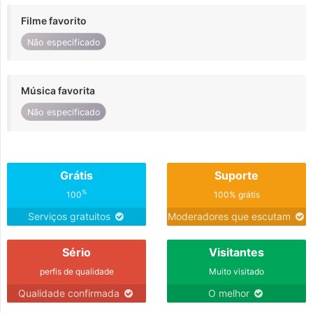
Filme favorito
Não especificado
Música favorita
Não especificado
Grátis
Suporte
%
100
100% grátis
Serviços gratuitos
Moderadores que escutam
Sério
Visitantes
perfis de qualidade
Muito visitado
Qualidade confirmada
O melhor