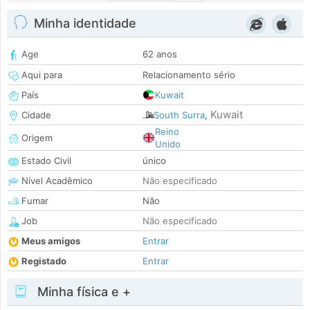
Minha identidade
Age
62 anos
Aqui para
Relacionamento sério
País
Kuwait
Kuwait
Cidade
South Surra
,
Reino
Origem
Unido
Estado Civil
único
Nível Acadêmico
Não especificado
Fumar
Não
Job
Não especificado
Meus amigos
Entrar
Registado
Entrar
Minha física e +