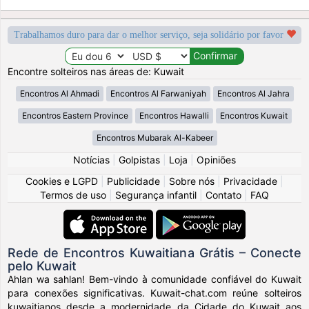
Trabalhamos duro para dar o melhor serviço, seja solidário por favor
Encontre solteiros nas áreas de: Kuwait
Encontros Al Ahmadi
Encontros Al Farwaniyah
Encontros Al Jahra
Encontros Eastern Province
Encontros Hawalli
Encontros Kuwait
Encontros Mubarak Al-Kabeer
Notícias
|
Golpistas
|
Loja
|
Opiniões
Cookies e LGPD
|
Publicidade
|
Sobre nós
|
Privacidade
|
Termos de uso
|
Segurança infantil
|
Contato
|
FAQ
Rede de Encontros Kuwaitiana Grátis – Conecte
pelo Kuwait
Ahlan wa sahlan! Bem-vindo à comunidade confiável do Kuwait
para conexões significativas. Kuwait-chat.com reúne solteiros
kuwaitianos desde a modernidade da Cidade do Kuwait aos