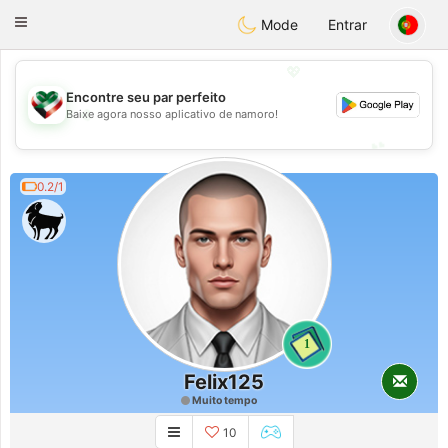
Kuwait
Chat
Toggle
Mode
Entrar
navigation
💖
Encontre seu par perfeito
💖
Baixe agora nosso aplicativo de namoro!
💕
💕
0.2/1
1
Felix125
Muito tempo
10