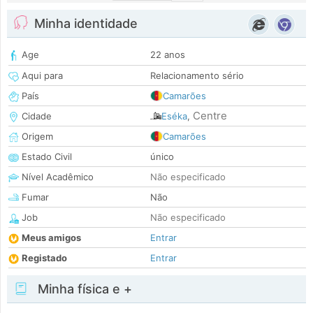
Minha identidade
Age
22 anos
Aqui para
Relacionamento sério
País
Camarões
Centre
Cidade
Eséka
,
Origem
Camarões
Estado Civil
único
Nível Acadêmico
Não especificado
Fumar
Não
Job
Não especificado
Meus amigos
Entrar
Registado
Entrar
Minha física e +