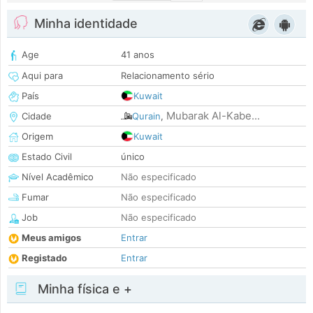
Minha identidade
Age
41 anos
Aqui para
Relacionamento sério
País
Kuwait
Mubarak Al-Kabe...
Cidade
Qurain
,
Origem
Kuwait
Estado Civil
único
Nível Acadêmico
Não especificado
Fumar
Não especificado
Job
Não especificado
Meus amigos
Entrar
Registado
Entrar
Minha física e +