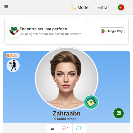
Kuwait
Chat
Toggle
Mode
Entrar
navigation
💖
Encontre seu par perfeito
Baixe agora nosso aplicativo de namoro!
💖
💕
💕
0.5/1
0
Zahraabn
Muito tempo
1