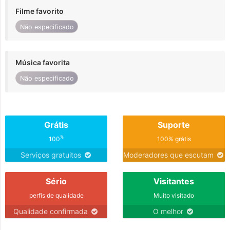
Filme favorito
Não especificado
Música favorita
Não especificado
Grátis
Suporte
%
100
100% grátis
Serviços gratuitos
Moderadores que escutam
Sério
Visitantes
perfis de qualidade
Muito visitado
Qualidade confirmada
O melhor