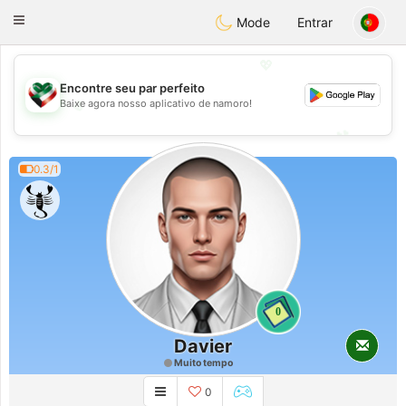
Kuwait
Chat
Toggle
Mode
Entrar
navigation
💖
Encontre seu par perfeito
💖
Baixe agora nosso aplicativo de namoro!
💕
💕
0.3/1
0
Davier
Muito tempo
0