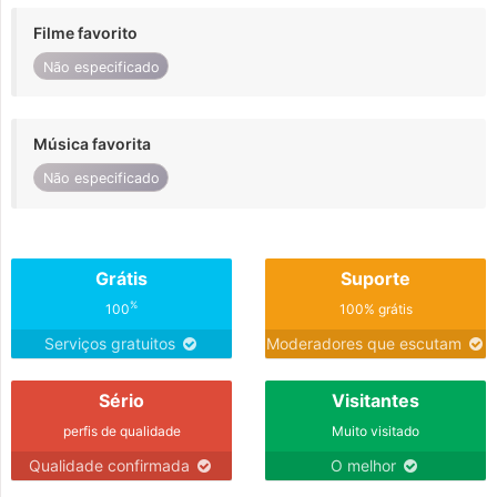
Filme favorito
Não especificado
Música favorita
Não especificado
Grátis
Suporte
%
100
100% grátis
Serviços gratuitos
Moderadores que escutam
Sério
Visitantes
perfis de qualidade
Muito visitado
Qualidade confirmada
O melhor