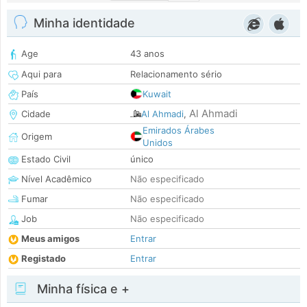
Minha identidade
Age
43 anos
Aqui para
Relacionamento sério
País
Kuwait
Al Ahmadi
Cidade
Al Ahmadi
,
Emirados Árabes
Origem
Unidos
Estado Civil
único
Nível Acadêmico
Não especificado
Fumar
Não especificado
Job
Não especificado
Meus amigos
Entrar
Registado
Entrar
Minha física e +