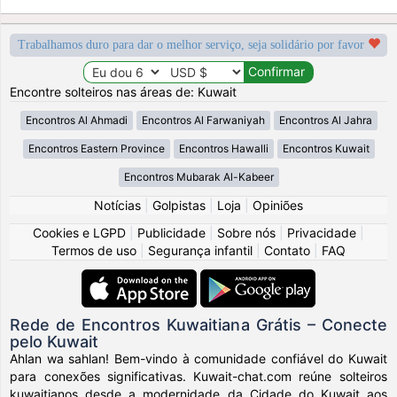
Trabalhamos duro para dar o melhor serviço, seja solidário por favor
Encontre solteiros nas áreas de: Kuwait
Encontros Al Ahmadi
Encontros Al Farwaniyah
Encontros Al Jahra
Encontros Eastern Province
Encontros Hawalli
Encontros Kuwait
Encontros Mubarak Al-Kabeer
Notícias
|
Golpistas
|
Loja
|
Opiniões
Cookies e LGPD
|
Publicidade
|
Sobre nós
|
Privacidade
|
Termos de uso
|
Segurança infantil
|
Contato
|
FAQ
Rede de Encontros Kuwaitiana Grátis – Conecte
pelo Kuwait
Ahlan wa sahlan! Bem-vindo à comunidade confiável do Kuwait
para conexões significativas. Kuwait-chat.com reúne solteiros
kuwaitianos desde a modernidade da Cidade do Kuwait aos