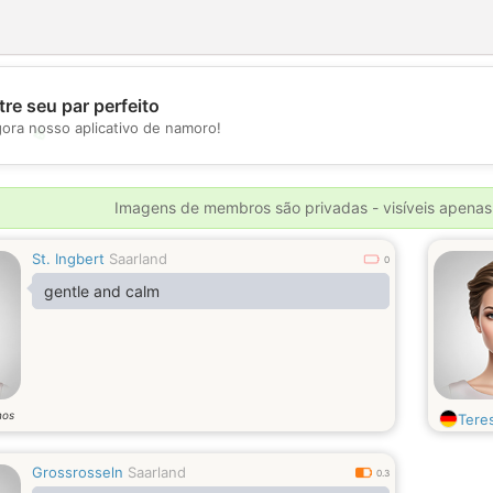
re seu par perfeito
gora nosso aplicativo de namoro!
💖
💕
Imagens de membros são privadas - visíveis apenas
St. Ingbert
Saarland
0
gentle and calm
nos
Tere
Grossrosseln
Saarland
0.3