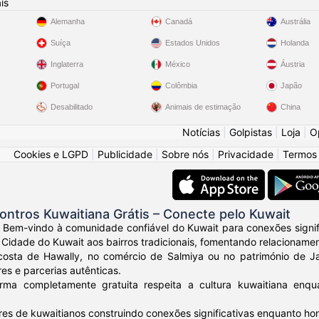
ís
Alemanha
Canadá
Austrália
Suíça
Estados Unidos
Holanda
Inglaterra
México
Áustria
Portugal
Colômbia
Japão
Desabilitado
Animais de estimação
China
Notícias
|
Golpistas
|
Loja
|
O
Cookies e LGPD
|
Publicidade
|
Sobre nós
|
Privacidade
|
Termos
ntros Kuwaitiana Grátis – Conecte pelo Kuwait
 Bem-vindo à comunidade confiável do Kuwait para conexões signifi
idade do Kuwait aos bairros tradicionais, fomentando relacionamen
costa de Hawally, no comércio de Salmiya ou no património de J
res e parcerias autênticas.
orma completamente gratuita respeita a cultura kuwaitiana enq
res de kuwaitianos construindo conexões significativas enquanto ho