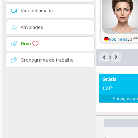
Videochamada
Atividades
an
Robinellis
30
Doar
1
Cronograma de trabalho
Grátis
%
100
Serviços gra