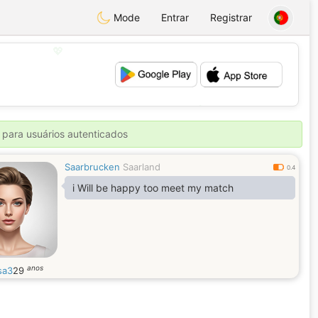
Mode
Entrar
Registrar
💖
💕
 para usuários autenticados
Saarbrucken
Saarland
0.4
i Will be happy too meet my match
anos
sa3
29