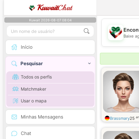
Kuwait
Chat
Kuwait 2026-08-07 08:04
Encont
Baixe a
Início
Pesquisar
Todos os perfis
Matchmaker
Usar o mapa
Minhas Mensagens
a
Brassmary
25
Chat