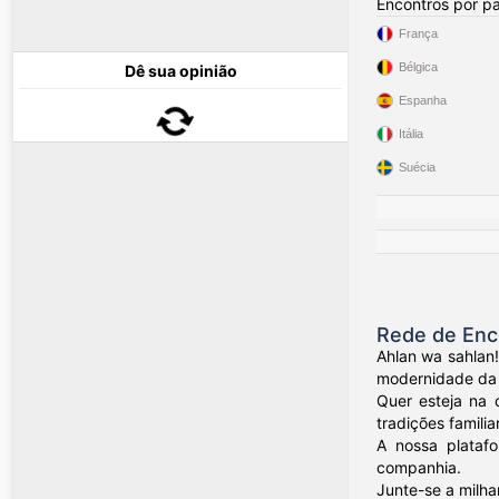
Encontros por pa
França
Bélgica
Dê sua opinião
Espanha
Itália
Suécia
Rede de Enco
Ahlan wa sahlan!
modernidade da C
Quer esteja na 
tradições familia
A nossa plataf
companhia.
Junte-se a milha