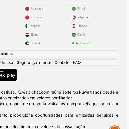
Marrocos
Brasil
Tunísia
Filipinas
Argélia
Líbano
Egito
Golfo
Kuwait
Toda a lista
piniões
 de uso
|
Segurança infantil
|
Contato
|
FAQ
cativas. Kuwait-chat.com reúne solteiros kuwaitianos desde a
tos enraizados em valores partilhados.
ahra, conecte-se com kuwaitianos compatíveis que apreciam
uanto proporciona oportunidades para amizades genuínas e
nram a rica herança e valores da nossa nação.
Assistance