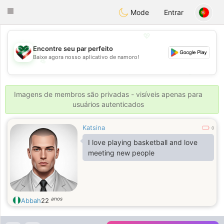
Kuwait
Chat
Toggle
Mode
Entrar
navigation
💖
Encontre seu par perfeito
Baixe agora nosso aplicativo de namoro!
💖
💕
💕
Imagens de membros são privadas - visíveis apenas para
usuários autenticados
Katsina
0
I love playing basketball and love
meeting new people
anos
Abbah
22