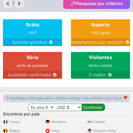
1
Pesquisar por critérios
Grátis
Suporte
%
100
100% grátis
Serviços gratuitos
Moderadores que escutam
Sério
Visitantes
perfis de qualidade
Muito visitado
Qualidade confirmada
O melhor
Trabalhamos duro para dar o melhor serviço, seja solidário por favor
Encontros por país
França
Alemanha
Canadá
Bélgica
Suíça
Estados Unidos