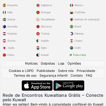
Espanha
Inglaterra
México
Itália
Portugal
Colômbia
Suécia
Desabilitado
Animais de estimação
Austrália
Marrocos
Brasil
Holanda
Tunísia
Filipinas
Áustria
Argélia
Líbano
Japão
Egito
Golfo
China
Kuwait
Toda a lista
Notícias
|
Golpistas
|
Loja
|
Opiniões
Cookies e LGPD
|
Publicidade
|
Sobre nós
|
Privacidade
|
Termos de uso
|
Segurança infantil
|
Contato
|
FAQ
Rede de Encontros Kuwaitiana Grátis – Conecte
pelo Kuwait
Ahlan wa sahlan! Bem-vindo à comunidade confiável do Kuwait