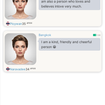
am also a person who loves and
believes inlove very much.
anos
Ploywan
35
Bangkok
0.8
I am a kind, friendly and cheerful
person 😁
anos
Naravadee
34