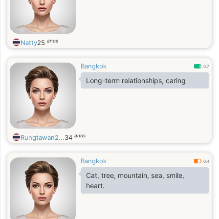
anos
Natty
25
Bangkok
0.7
Long-term relationships, caring
anos
Rungtawan2...
34
Bangkok
0.4
Cat, tree, mountain, sea, smile,
heart.