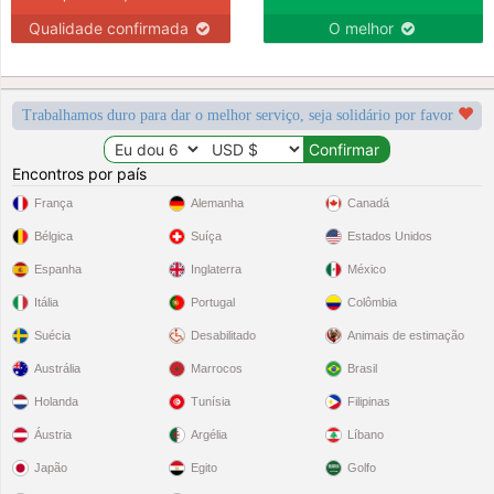
Qualidade confirmada
O melhor
Trabalhamos duro para dar o melhor serviço, seja solidário por favor
Encontros por país
França
Alemanha
Canadá
Bélgica
Suíça
Estados Unidos
Espanha
Inglaterra
México
Itália
Portugal
Colômbia
Suécia
Desabilitado
Animais de estimação
Austrália
Marrocos
Brasil
Holanda
Tunísia
Filipinas
Áustria
Argélia
Líbano
Japão
Egito
Golfo