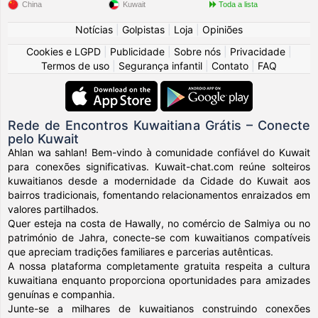
China
Kuwait
Toda a lista
Notícias
|
Golpistas
|
Loja
|
Opiniões
Cookies e LGPD
|
Publicidade
|
Sobre nós
|
Privacidade
|
Termos de uso
|
Segurança infantil
|
Contato
|
FAQ
Rede de Encontros Kuwaitiana Grátis – Conecte
pelo Kuwait
Ahlan wa sahlan! Bem-vindo à comunidade confiável do Kuwait
para conexões significativas. Kuwait-chat.com reúne solteiros
kuwaitianos desde a modernidade da Cidade do Kuwait aos
bairros tradicionais, fomentando relacionamentos enraizados em
valores partilhados.
Quer esteja na costa de Hawally, no comércio de Salmiya ou no
património de Jahra, conecte-se com kuwaitianos compatíveis
que apreciam tradições familiares e parcerias autênticas.
A nossa plataforma completamente gratuita respeita a cultura
kuwaitiana enquanto proporciona oportunidades para amizades
genuínas e companhia.
Junte-se a milhares de kuwaitianos construindo conexões