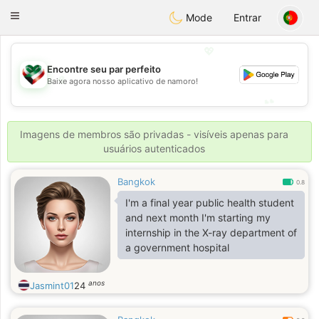
Kuwait
Chat
Toggle
Mode
Entrar
navigation
💖
Encontre seu par perfeito
💖
Baixe agora nosso aplicativo de namoro!
💕
💕
Imagens de membros são privadas - visíveis apenas para
usuários autenticados
Bangkok
0.8
I'm a final year public health student
and next month I'm starting my
internship in the X-ray department of
a government hospital
anos
Jasmint01
24