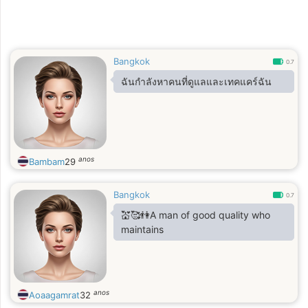
Bangkok
0.7
ฉันกำลังหาคนที่ดูแลและเทคแคร์ฉัน
anos
Bambam
29
Bangkok
0.7
💒🥰👫A man of good quality who
maintains
anos
Aoaagamrat
32