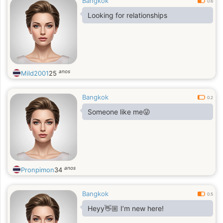
Bangkok
0.6
Looking for relationships
anos
Mild2001
25
Bangkok
0.2
Someone like me😜
anos
Pronpimon
34
Bangkok
0.5
Heyy👋🏼 I’m new here!