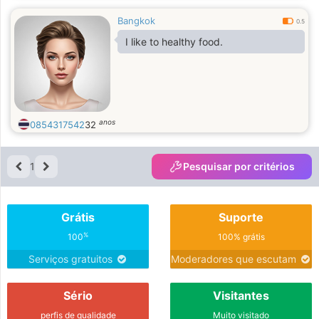
Bangkok
0.5
I like to healthy food.
anos
0854317542
32
1
Pesquisar por critérios
Grátis
Suporte
%
100
100% grátis
Serviços gratuitos
Moderadores que escutam
Sério
Visitantes
perfis de qualidade
Muito visitado