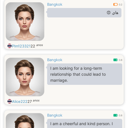
Bangkok
0.2
هاي 😍
anos
Plm123321
22
Bangkok
0.8
I am looking for a long-term
relationship that could lead to
marriage.
anos
Alice222
27
Bangkok
0.8
I am a cheerful and kind person. I