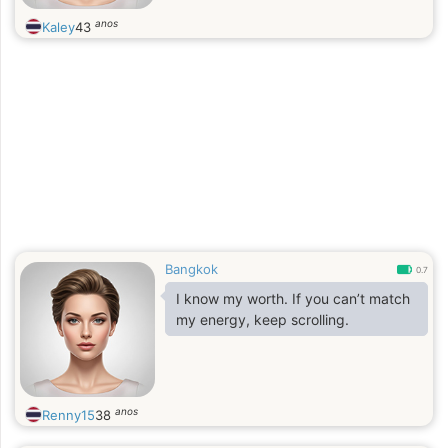
anos
Kaley
43
Bangkok
0.7
I know my worth. If you can’t match
my energy, keep scrolling.
anos
Renny15
38