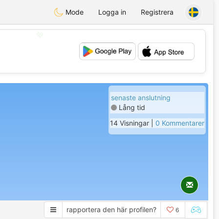
Mode
Logga in
Registrera
💖
💕
senaste anslutning
Lång tid
14 Visningar |
0 Kommentarer
rapportera den här profilen?
6