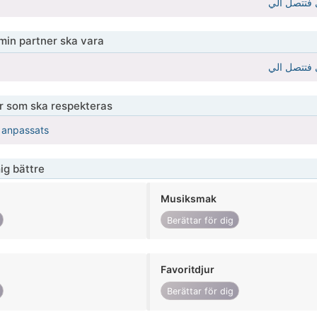
 فتتصل الي
 min partner ska vara
 فتتصل الي
er som ska respekteras
r anpassats
ig bättre
Musiksmak
Berättar för dig
Favoritdjur
Berättar för dig