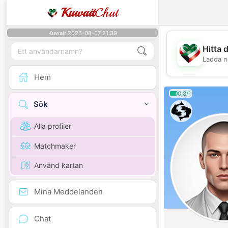
Kuwait
Chat
Kuwait 2026-08-07 21:39
Hitta 
Ladda n
Hem
0.8/1
Sök
Alla profiler
Matchmaker
Använd kartan
Mina Meddelanden
Chat