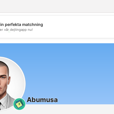
din perfekta matchning
er vår dejtingapp nu!
💖
💕
Abumusa
0