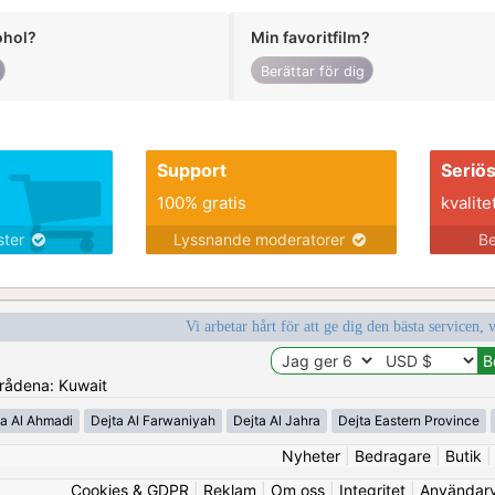
ohol?
Min favoritfilm?
Berättar för dig
Support
Seriö
100% gratis
kvalite
nster
Lyssnande moderatorer
Be
Vi arbetar hårt för att ge dig den bästa servicen, 
mrådena: Kuwait
ta Al Ahmadi
Dejta Al Farwaniyah
Dejta Al Jahra
Dejta Eastern Province
Nyheter
|
Bedragare
|
Butik
Cookies & GDPR
|
Reklam
|
Om oss
|
Integritet
|
Användarvi