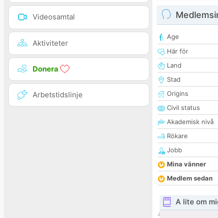
Medlemsi
Videosamtal
Age
Aktiviteter
Här för
Land
Donera
Stad
Origins
Arbetstidslinje
Civil status
Akademisk nivå
Rökare
Jobb
Mina vänner
Medlem sedan
A lite om mi