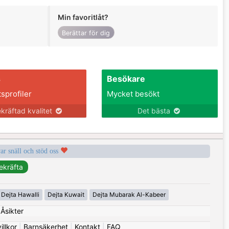
Min favoritlåt?
Berättar för dig
s
Besökare
tsprofiler
Mycket besökt
kräftad kvalitet
Det bästa
var snäll och stöd oss
Dejta Hawalli
Dejta Kuwait
Dejta Mubarak Al-Kabeer
|
Åsikter
llkor
|
Barnsäkerhet
|
Kontakt
|
FAQ