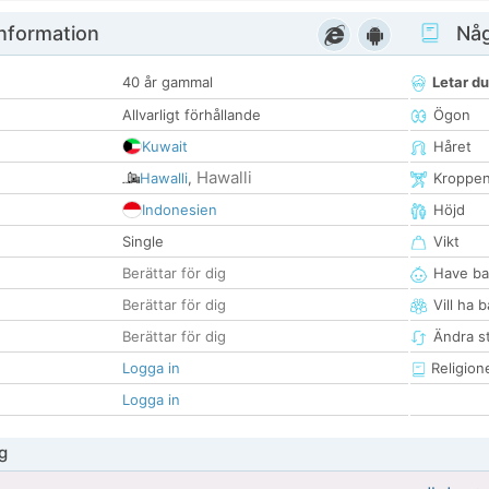
nformation
Någ
40 år gammal
Letar du
Allvarligt förhållande
Ögon
Kuwait
Håret
Hawalli
Hawalli
,
Kroppe
Indonesien
Höjd
Single
Vikt
Berättar för dig
Have ba
Berättar för dig
Vill ha 
Berättar för dig
Ändra st
Logga in
Religion
Logga in
g