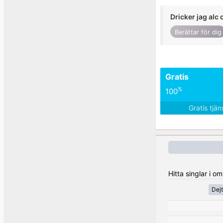
Dricker jag alc 
Berättar för dig
Gratis
%
100
Gratis tjä
Hitta singlar i o
Dej