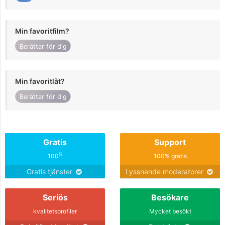
Min favoritfilm?
Berättar för dig
Min favoritlåt?
Berättar för dig
Gratis
Support
%
100
100% gratis
Gratis tjänster
Lyssnande moderatorer
Seriös
Besökare
kvalitetsprofiler
Mycket besökt