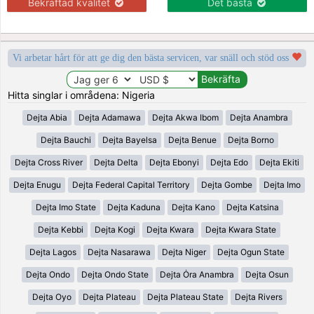
Bekräftad kvalitet
Det bästa
Vi arbetar hårt för att ge dig den bästa servicen, var snäll och stöd oss
Hitta singlar i områdena: Nigeria
Dejta Abia
Dejta Adamawa
Dejta Akwa Ibom
Dejta Anambra
Dejta Bauchi
Dejta Bayelsa
Dejta Benue
Dejta Borno
Dejta Cross River
Dejta Delta
Dejta Ebonyi
Dejta Edo
Dejta Ekiti
Dejta Enugu
Dejta Federal Capital Territory
Dejta Gombe
Dejta Imo
Dejta Imo State
Dejta Kaduna
Dejta Kano
Dejta Katsina
Dejta Kebbi
Dejta Kogi
Dejta Kwara
Dejta Kwara State
Dejta Lagos
Dejta Nasarawa
Dejta Niger
Dejta Ogun State
Dejta Ondo
Dejta Ondo State
Dejta Ȯra Anambra
Dejta Osun
Dejta Oyo
Dejta Plateau
Dejta Plateau State
Dejta Rivers