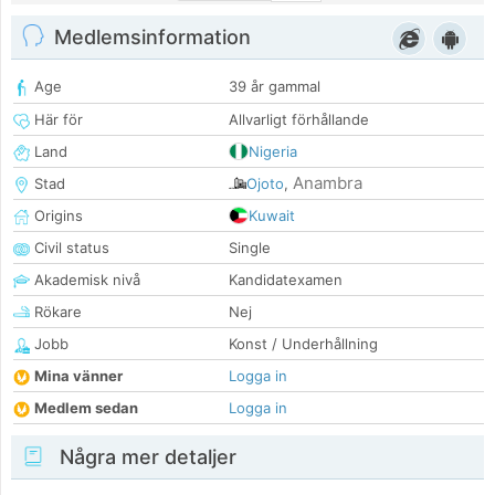
Medlemsinformation
Age
39 år gammal
Här för
Allvarligt förhållande
Land
Nigeria
Anambra
Stad
Ojoto
,
Origins
Kuwait
Civil status
Single
Akademisk nivå
Kandidatexamen
Rökare
Nej
Jobb
Konst / Underhållning
Mina vänner
Logga in
Medlem sedan
Logga in
Några mer detaljer