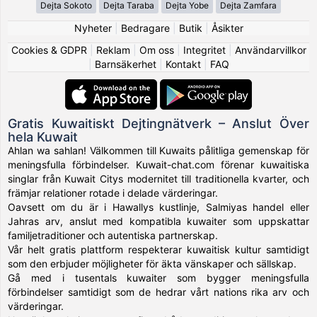
Dejta Sokoto
Dejta Taraba
Dejta Yobe
Dejta Zamfara
Nyheter
|
Bedragare
|
Butik
|
Åsikter
Cookies & GDPR
|
Reklam
|
Om oss
|
Integritet
|
Användarvillkor
|
Barnsäkerhet
|
Kontakt
|
FAQ
Gratis Kuwaitiskt Dejtingnätverk – Anslut Över
hela Kuwait
Ahlan wa sahlan! Välkommen till Kuwaits pålitliga gemenskap för
meningsfulla förbindelser. Kuwait-chat.com förenar kuwaitiska
singlar från Kuwait Citys modernitet till traditionella kvarter, och
främjar relationer rotade i delade värderingar.
Oavsett om du är i Hawallys kustlinje, Salmiyas handel eller
Jahras arv, anslut med kompatibla kuwaiter som uppskattar
familjetraditioner och autentiska partnerskap.
Vår helt gratis plattform respekterar kuwaitisk kultur samtidigt
som den erbjuder möjligheter för äkta vänskaper och sällskap.
Gå med i tusentals kuwaiter som bygger meningsfulla
förbindelser samtidigt som de hedrar vårt nations rika arv och
värderingar.