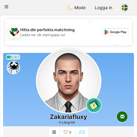
Kuwait
Chat
Toggle
Mode
Logga in
navigation
💖
Hitta din perfekta matchning
💖
Ladda ner vår dejtingapp nu!
💕
💕
0.8/1
1
Zakariafluxy
Lång tid
0