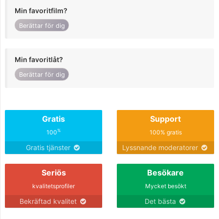
Min favoritfilm?
Berättar för dig
Min favoritlåt?
Berättar för dig
Gratis
Support
%
100
100% gratis
Gratis tjänster
Lyssnande moderatorer
Seriös
Besökare
kvalitetsprofiler
Mycket besökt
Bekräftad kvalitet
Det bästa