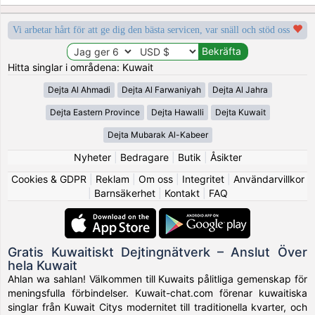
Vi arbetar hårt för att ge dig den bästa servicen, var snäll och stöd oss
Hitta singlar i områdena: Kuwait
Dejta Al Ahmadi
Dejta Al Farwaniyah
Dejta Al Jahra
Dejta Eastern Province
Dejta Hawalli
Dejta Kuwait
Dejta Mubarak Al-Kabeer
Nyheter
|
Bedragare
|
Butik
|
Åsikter
Cookies & GDPR
|
Reklam
|
Om oss
|
Integritet
|
Användarvillkor
|
Barnsäkerhet
|
Kontakt
|
FAQ
Gratis Kuwaitiskt Dejtingnätverk – Anslut Över
hela Kuwait
Ahlan wa sahlan! Välkommen till Kuwaits pålitliga gemenskap för
meningsfulla förbindelser. Kuwait-chat.com förenar kuwaitiska
singlar från Kuwait Citys modernitet till traditionella kvarter, och