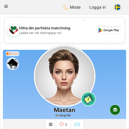
Kuwait
Chat
Toggle
Mode
Logga in
navigation
💖
Hitta din perfekta matchning
💖
Ladda ner vår dejtingapp nu!
💕
💕
0.4/1
1
Maetan
Lång tid
3