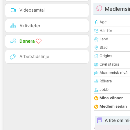
Medlemsi
Videosamtal
Age
Aktiviteter
Här för
Land
Donera
Stad
Origins
Arbetstidslinje
Civil status
Akademisk nivå
Rökare
Jobb
Mina vänner
Medlem sedan
A lite om mi