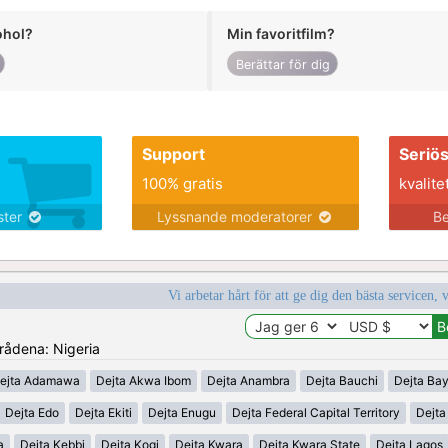
ohol?
Min favoritfilm?
Berättar för dig
Support
Seriö
100% gratis
kvalite
nster
Lyssnande moderatorer
Be
Vi arbetar hårt för att ge dig den bästa servicen, 
mrådena: Nigeria
ejta Adamawa
Dejta Akwa Ibom
Dejta Anambra
Dejta Bauchi
Dejta Bay
Dejta Edo
Dejta Ekiti
Dejta Enugu
Dejta Federal Capital Territory
Dejt
a
Dejta Kebbi
Dejta Kogi
Dejta Kwara
Dejta Kwara State
Dejta Lagos