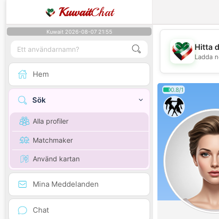
Kuwait
Chat
Kuwait 2026-08-07 21:55
Hitta 
Ladda n
Hem
0.8/1
Sök
Alla profiler
Matchmaker
Använd kartan
Mina Meddelanden
Chat