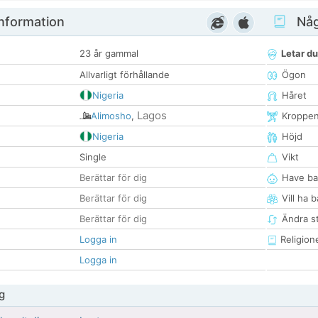
nformation
Någ
23 år gammal
Letar du
Allvarligt förhållande
Ögon
Nigeria
Håret
Lagos
Alimosho
,
Kroppe
Nigeria
Höjd
Single
Vikt
Berättar för dig
Have ba
Berättar för dig
Vill ha 
Berättar för dig
Ändra st
Logga in
Religion
Logga in
g