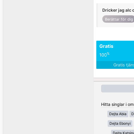
Dricker jag alc 
Berättar för dig
Gratis
%
100
Gratis tjä
Hitta singlar i o
Dejta Abia
D
Dejta Ebonyi
Dejta Katsin