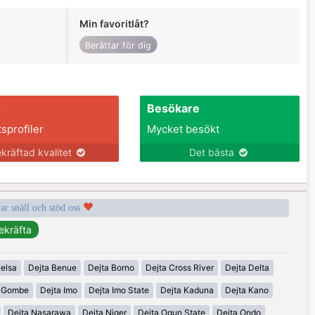
Min favoritlåt?
Berättar för dig
s
Besökare
tsprofiler
Mycket besökt
kräftad kvalitet
Det bästa
var snäll och stöd oss
elsa
Dejta Benue
Dejta Borno
Dejta Cross River
Dejta Delta
a Gombe
Dejta Imo
Dejta Imo State
Dejta Kaduna
Dejta Kano
Dejta Nasarawa
Dejta Niger
Dejta Ogun State
Dejta Ondo