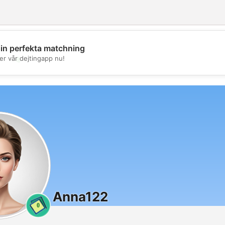
din perfekta matchning
💖
er vår dejtingapp nu!
💕
Anna122
0