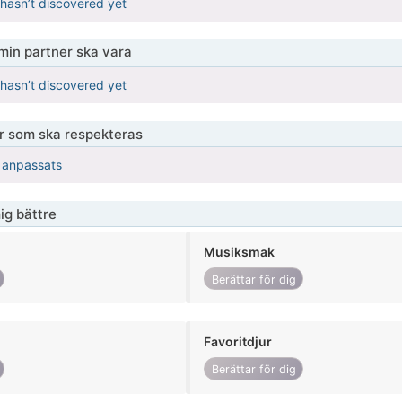
hasn’t discovered yet
 min partner ska vara
hasn’t discovered yet
er som ska respekteras
r anpassats
ig bättre
Musiksmak
Berättar för dig
Favoritdjur
Berättar för dig