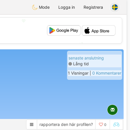
Mode
Logga in
Registrera
💖
💕
senaste anslutning
Lång tid
1 Visningar |
0 Kommentarer
rapportera den här profilen?
0