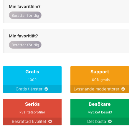
Min favoritfilm?
Berättar för dig
Min favoritlåt?
Berättar för dig
Gratis
Support
%
100
100% gratis
Gratis tjänster
Lyssnande moderatorer
Seriös
Besökare
kvalitetsprofiler
Mycket besökt
Bekräftad kvalitet
Det bästa