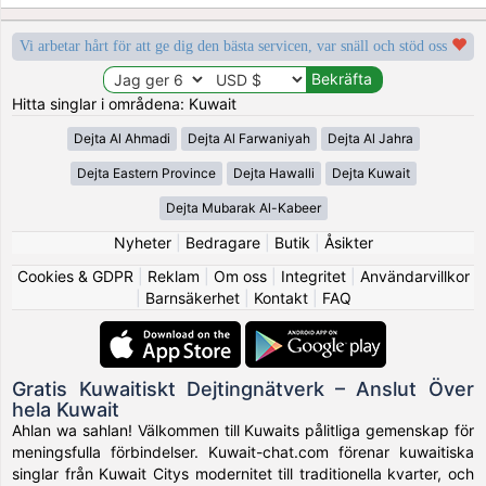
Vi arbetar hårt för att ge dig den bästa servicen, var snäll och stöd oss
Hitta singlar i områdena: Kuwait
Dejta Al Ahmadi
Dejta Al Farwaniyah
Dejta Al Jahra
Dejta Eastern Province
Dejta Hawalli
Dejta Kuwait
Dejta Mubarak Al-Kabeer
Nyheter
|
Bedragare
|
Butik
|
Åsikter
Cookies & GDPR
|
Reklam
|
Om oss
|
Integritet
|
Användarvillkor
|
Barnsäkerhet
|
Kontakt
|
FAQ
Gratis Kuwaitiskt Dejtingnätverk – Anslut Över
hela Kuwait
Ahlan wa sahlan! Välkommen till Kuwaits pålitliga gemenskap för
meningsfulla förbindelser. Kuwait-chat.com förenar kuwaitiska
singlar från Kuwait Citys modernitet till traditionella kvarter, och