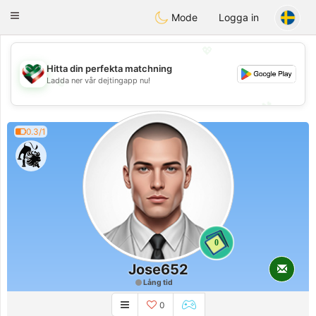
Kuwait
Chat
Toggle
Mode
Logga in
navigation
💖
Hitta din perfekta matchning
Ladda ner vår dejtingapp nu!
💖
💕
💕
0.3/1
0
Jose652
Lång tid
0