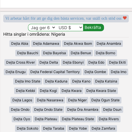
Vi arbetar hårt för att ge dig den bästa servicen, var snäll och stöd oss
Hitta singlar i områdena: Nigeria
Dejta Abia
Dejta Adamawa
Dejta Akwa Ibom
Dejta Anambra
Dejta Bauchi
Dejta Bayelsa
Dejta Benue
Dejta Borno
Dejta Cross River
Dejta Delta
Dejta Ebonyi
Dejta Edo
Dejta Ekiti
Dejta Enugu
Dejta Federal Capital Territory
Dejta Gombe
Dejta Imo
Dejta Imo State
Dejta Kaduna
Dejta Kano
Dejta Katsina
Dejta Kebbi
Dejta Kogi
Dejta Kwara
Dejta Kwara State
Dejta Lagos
Dejta Nasarawa
Dejta Niger
Dejta Ogun State
Dejta Ondo
Dejta Ondo State
Dejta Ȯra Anambra
Dejta Osun
Dejta Oyo
Dejta Plateau
Dejta Plateau State
Dejta Rivers
Dejta Sokoto
Dejta Taraba
Dejta Yobe
Dejta Zamfara