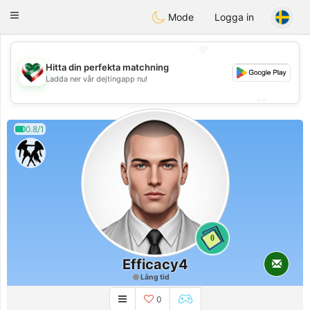
Kuwait
Chat
Toggle
Mode
Logga in
navigation
💖
Hitta din perfekta matchning
💖
Ladda ner vår dejtingapp nu!
💕
💕
0.8/1
0
Efficacy4
Lång tid
0