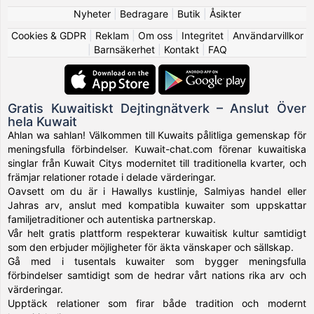
Nyheter
|
Bedragare
|
Butik
|
Åsikter
Cookies & GDPR
|
Reklam
|
Om oss
|
Integritet
|
Användarvillkor
|
Barnsäkerhet
|
Kontakt
|
FAQ
Gratis Kuwaitiskt Dejtingnätverk – Anslut Över
hela Kuwait
Ahlan wa sahlan! Välkommen till Kuwaits pålitliga gemenskap för
meningsfulla förbindelser. Kuwait-chat.com förenar kuwaitiska
singlar från Kuwait Citys modernitet till traditionella kvarter, och
främjar relationer rotade i delade värderingar.
Oavsett om du är i Hawallys kustlinje, Salmiyas handel eller
Jahras arv, anslut med kompatibla kuwaiter som uppskattar
familjetraditioner och autentiska partnerskap.
Vår helt gratis plattform respekterar kuwaitisk kultur samtidigt
som den erbjuder möjligheter för äkta vänskaper och sällskap.
Gå med i tusentals kuwaiter som bygger meningsfulla
förbindelser samtidigt som de hedrar vårt nations rika arv och
värderingar.
Upptäck relationer som firar både tradition och modernt