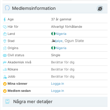
Medlemsinformation
Age
37 år gammal
Här för
Allvarligt förhållande
Land
Nigeria
Ogun State
Stad
Ijaiye
,
Origins
Nigeria
Civil status
Single
Akademisk nivå
Berättar för dig
Rökare
Berättar för dig
Jobb
Berättar för dig
Mina vänner
Logga in
Medlem sedan
Logga in
Några mer detaljer