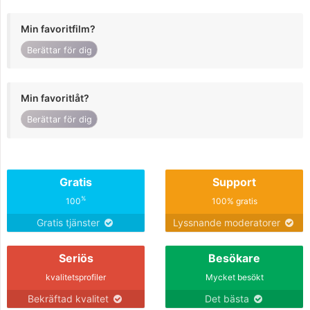
Min favoritfilm?
Berättar för dig
Min favoritlåt?
Berättar för dig
Gratis
Support
%
100
100% gratis
Gratis tjänster
Lyssnande moderatorer
Seriös
Besökare
kvalitetsprofiler
Mycket besökt
Bekräftad kvalitet
Det bästa