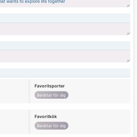
hat wants to explore life together
Favoritsporter
Berättar för dig
Favoritkök
Berättar för dig