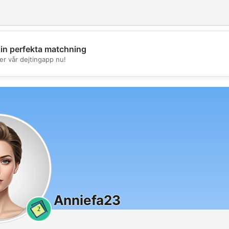
din perfekta matchning
💖
er vår dejtingapp nu!
💕
Anniefa23
2