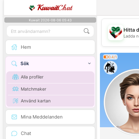
Kuwait
Chat
Kuwait 2026-08-06 05:43
Hitta 
Ladda n
Hem
0.4/1
Sök
Alla profiler
Matchmaker
Använd kartan
Mina Meddelanden
Chat