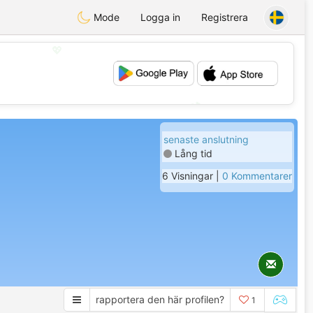
Mode
Logga in
Registrera
💖
💕
senaste anslutning
Lång tid
6 Visningar |
0 Kommentarer
rapportera den här profilen?
1