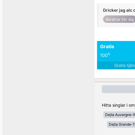
Dricker jag alc 
Berättar för dig
Gratis
%
100
Gratis tjä
Hitta singlar i o
Dejta Auvergne-
Dejta Grande-T