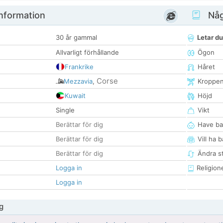
nformation
Någ
30 år gammal
Letar du
Allvarligt förhållande
Ögon
Frankrike
Håret
Corse
Mezzavia
,
Kroppe
Kuwait
Höjd
Single
Vikt
Berättar för dig
Have ba
Berättar för dig
Vill ha 
Berättar för dig
Ändra st
Logga in
Religion
Logga in
g