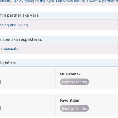
nality i enjoy going to the gym. i also love nature. I want a partner t
 min partner ska vara
nding and loving
er som ska respekteras
r anpassats
ig bättre
Musiksmak
Berättar för dig
Favoritdjur
Berättar för dig