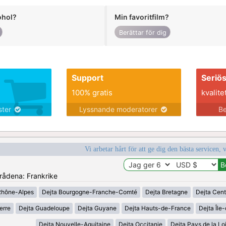
ohol?
Min favoritfilm?
Berättar för dig
Support
Seriö
100% gratis
kvalite
nster
Lyssnande moderatorer
Be
Vi arbetar hårt för att ge dig den bästa servicen, 
mrådena: Frankrike
Rhône-Alpes
Dejta Bourgogne-Franche-Comté
Dejta Bretagne
Dejta Cent
erre
Dejta Guadeloupe
Dejta Guyane
Dejta Hauts-de-France
Dejta Île
Dejta Nouvelle-Aquitaine
Dejta Occitanie
Dejta Pays de la Lo