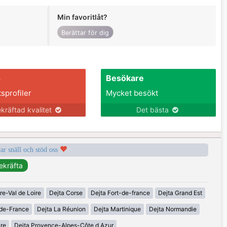
Min favoritlåt?
Berättar för dig
s
Besökare
tsprofiler
Mycket besökt
kräftad kvalitet
Det bästa
var snäll och stöd oss
re-Val de Loire
Dejta Corse
Dejta Fort-de-france
Dejta Grand Est
-de-France
Dejta La Réunion
Dejta Martinique
Dejta Normandie
ire
Dejta Provence-Alpes-Côte d Azur