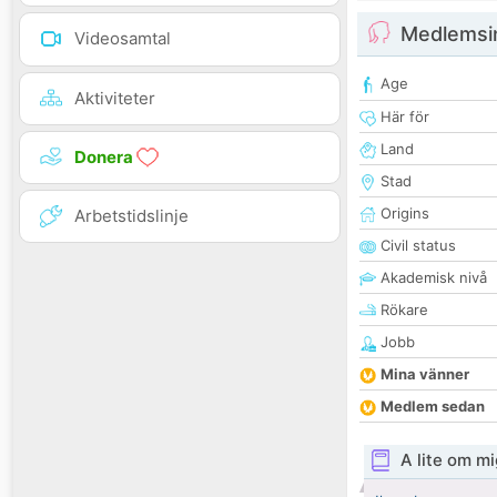
Medlemsi
Videosamtal
Age
Aktiviteter
Här för
Land
Donera
Stad
Origins
Arbetstidslinje
Civil status
Akademisk nivå
Rökare
Jobb
Mina vänner
Medlem sedan
A lite om mi