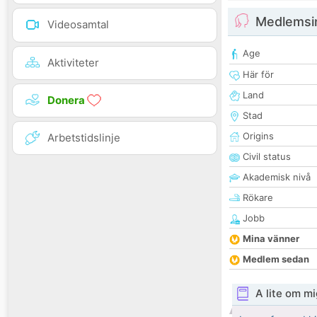
Medlemsi
Videosamtal
Age
Aktiviteter
Här för
Land
Donera
Stad
Origins
Arbetstidslinje
Civil status
Akademisk nivå
Rökare
Jobb
Mina vänner
Medlem sedan
A lite om mi