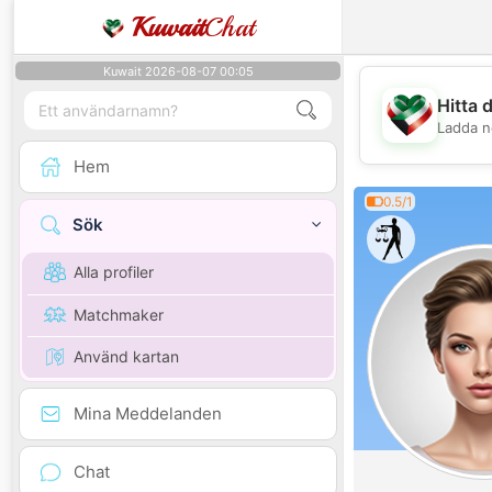
Kuwait
Chat
Kuwait 2026-08-07 00:05
Hitta 
Ladda n
Hem
0.5/1
Sök
Alla profiler
Matchmaker
Använd kartan
Mina Meddelanden
Chat