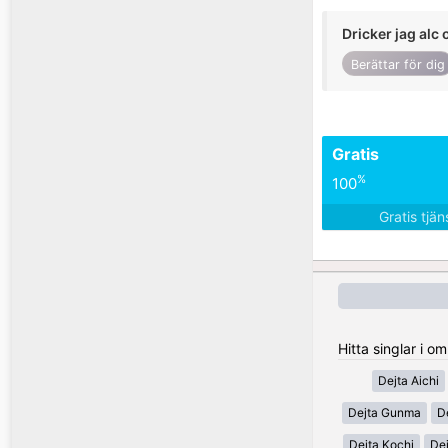
Dricker jag alc 
Berättar för dig
Gratis
%
100
Gratis tjä
Hitta singlar i 
Dejta Aichi
Dejta Gunma
D
Dejta Kochi
De