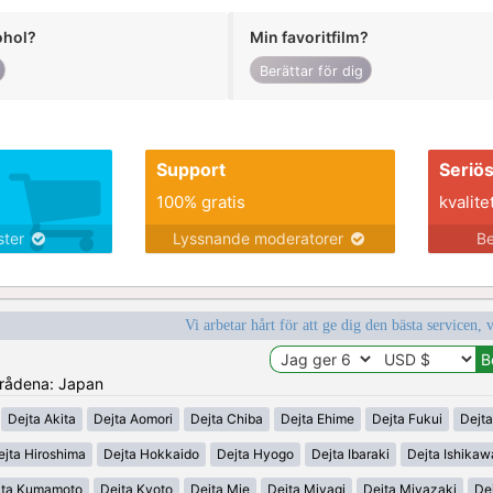
ohol?
Min favoritfilm?
Berättar för dig
Support
Seriö
100% gratis
kvalite
nster
Lyssnande moderatorer
Be
Vi arbetar hårt för att ge dig den bästa servicen, 
områdena: Japan
Dejta Akita
Dejta Aomori
Dejta Chiba
Dejta Ehime
Dejta Fukui
Dejt
ejta Hiroshima
Dejta Hokkaido
Dejta Hyogo
Dejta Ibaraki
Dejta Ishikaw
jta Kumamoto
Dejta Kyoto
Dejta Mie
Dejta Miyagi
Dejta Miyazaki
De