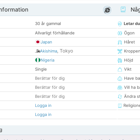
nformation
Någ
30 år gammal
Letar du
Allvarligt förhållande
Ögon
Japan
Håret
Tokyo
Akishima
,
Kroppe
Nigeria
Höjd
Single
Vikt
Berättar för dig
Have ba
Berättar för dig
Vill ha 
Berättar för dig
Ändra st
Logga in
Religion
Logga in
g