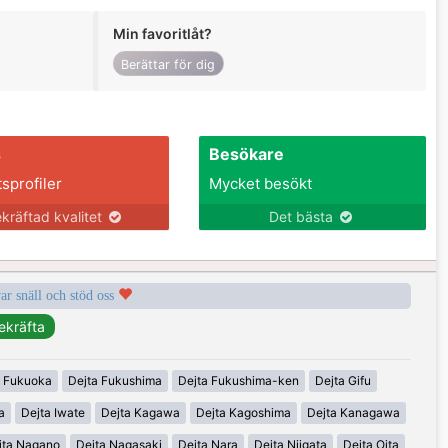
Min favoritlåt?
Berättar för dig
s
Besökare
tsprofiler
Mycket besökt
kräftad kvalitet
Det bästa
var snäll och stöd oss
a Fukuoka
Dejta Fukushima
Dejta Fukushima-ken
Dejta Gifu
a
Dejta Iwate
Dejta Kagawa
Dejta Kagoshima
Dejta Kanagawa
jta Nagano
Dejta Nagasaki
Dejta Nara
Dejta Niigata
Dejta Oita