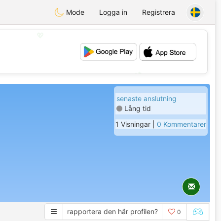
Mode
Logga in
Registrera
💖
💕
senaste anslutning
Lång tid
1 Visningar |
0 Kommentarer
rapportera den här profilen?
0