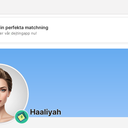
din perfekta matchning
💖
er vår dejtingapp nu!
💕
Haaliyah
0