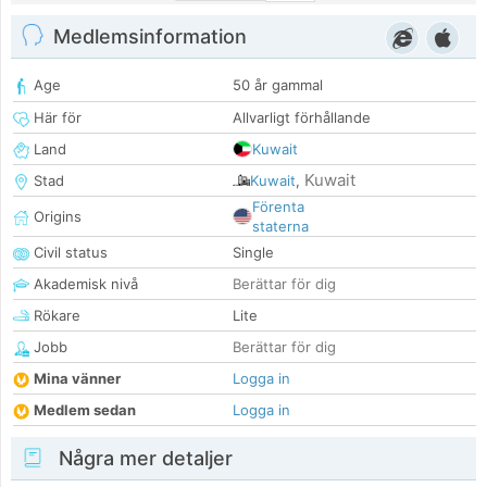
Medlemsinformation
Age
50 år gammal
Här för
Allvarligt förhållande
Land
Kuwait
Kuwait
Stad
Kuwait
,
Förenta
Origins
staterna
Civil status
Single
Akademisk nivå
Berättar för dig
Rökare
Lite
Jobb
Berättar för dig
Mina vänner
Logga in
Medlem sedan
Logga in
Några mer detaljer