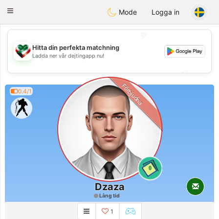
Kuwait
Chat
Toggle
Mode
Logga in
navigation
💖
Hitta din perfekta matchning
💖
Ladda ner vår dejtingapp nu!
💕
💕
Förbjudna
0.4/1
0
Dzaza
Lång tid
1