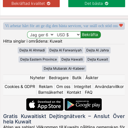
Bekräftad kvalitet
Det bästa
Vi arbetar hårt för att ge dig den bästa servicen, var snäll och stöd oss
Hitta singlar i områdena: Kuwait
Dejta Al Ahmadi
Dejta Al Farwaniyah
Dejta Al Jahra
Dejta Eastern Province
Dejta Hawalli
Dejta Kuwait
Dejta Mubarak Al-Kabeer
Nyheter
|
Bedragare
|
Butik
|
Åsikter
Cookies & GDPR
|
Reklam
|
Om oss
|
Integritet
|
Användarvillkor
|
Barnsäkerhet
|
Kontakt
|
FAQ
Gratis Kuwaitiskt Dejtingnätverk – Anslut Över
hela Kuwait
Ahlan wa sahlan! Välkommen till Kuwaits pålitliga gemenskap för