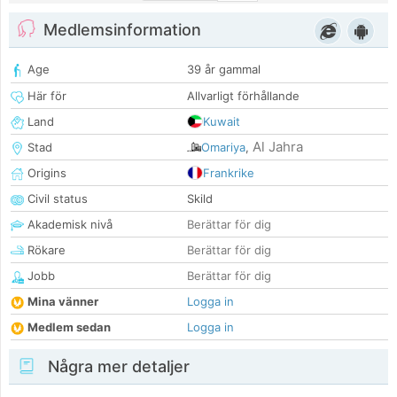
Medlemsinformation
Age
39 år gammal
Här för
Allvarligt förhållande
Land
Kuwait
Al Jahra
Stad
Omariya
,
Origins
Frankrike
Civil status
Skild
Akademisk nivå
Berättar för dig
Rökare
Berättar för dig
Jobb
Berättar för dig
Mina vänner
Logga in
Medlem sedan
Logga in
Några mer detaljer