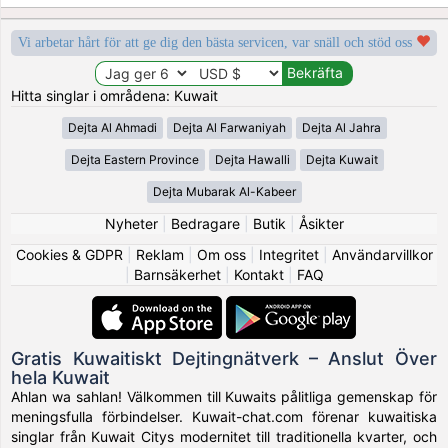
Vi arbetar hårt för att ge dig den bästa servicen, var snäll och stöd oss
Hitta singlar i områdena: Kuwait
Dejta Al Ahmadi
Dejta Al Farwaniyah
Dejta Al Jahra
Dejta Eastern Province
Dejta Hawalli
Dejta Kuwait
Dejta Mubarak Al-Kabeer
Nyheter
|
Bedragare
|
Butik
|
Åsikter
Cookies & GDPR
|
Reklam
|
Om oss
|
Integritet
|
Användarvillkor
|
Barnsäkerhet
|
Kontakt
|
FAQ
Gratis Kuwaitiskt Dejtingnätverk – Anslut Över
hela Kuwait
Ahlan wa sahlan! Välkommen till Kuwaits pålitliga gemenskap för
meningsfulla förbindelser. Kuwait-chat.com förenar kuwaitiska
singlar från Kuwait Citys modernitet till traditionella kvarter, och