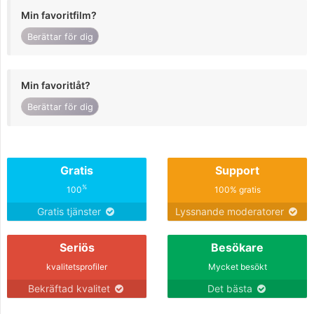
Min favoritfilm?
Berättar för dig
Min favoritlåt?
Berättar för dig
Gratis
Support
%
100
100% gratis
Gratis tjänster
Lyssnande moderatorer
Seriös
Besökare
kvalitetsprofiler
Mycket besökt
Bekräftad kvalitet
Det bästa