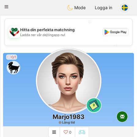
Kuwait
Chat
Toggle
Mode
Logga in
navigation
💖
Hitta din perfekta matchning
💖
Ladda ner vår dejtingapp nu!
💕
💕
0/1
0
Marjo1983
Lång tid
0