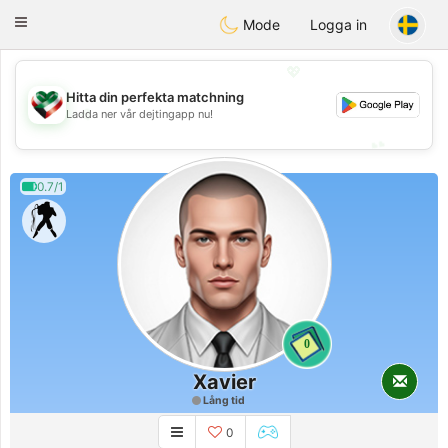
Kuwait
Chat
Toggle
Mode
Logga in
navigation
💖
Hitta din perfekta matchning
💖
Ladda ner vår dejtingapp nu!
💕
💕
0.7/1
0
Xavier
Lång tid
0