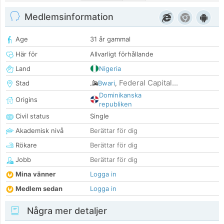
Medlemsinformation
Age
31 år gammal
Här för
Allvarligt förhållande
Land
Nigeria
Federal Capital...
Stad
Bwari
,
Dominikanska
Origins
republiken
Civil status
Single
Akademisk nivå
Berättar för dig
Rökare
Berättar för dig
Jobb
Berättar för dig
Mina vänner
Logga in
Medlem sedan
Logga in
Några mer detaljer