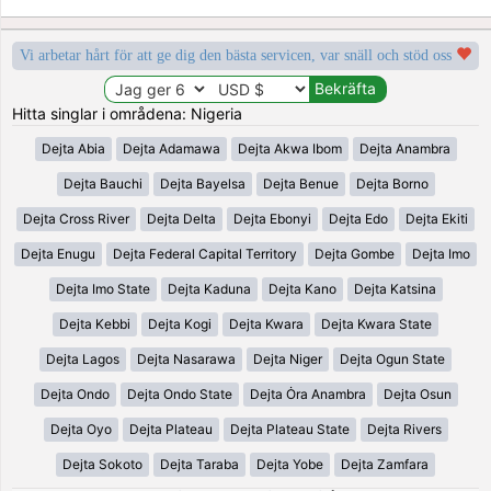
Vi arbetar hårt för att ge dig den bästa servicen, var snäll och stöd oss
Hitta singlar i områdena: Nigeria
Dejta Abia
Dejta Adamawa
Dejta Akwa Ibom
Dejta Anambra
Dejta Bauchi
Dejta Bayelsa
Dejta Benue
Dejta Borno
Dejta Cross River
Dejta Delta
Dejta Ebonyi
Dejta Edo
Dejta Ekiti
Dejta Enugu
Dejta Federal Capital Territory
Dejta Gombe
Dejta Imo
Dejta Imo State
Dejta Kaduna
Dejta Kano
Dejta Katsina
Dejta Kebbi
Dejta Kogi
Dejta Kwara
Dejta Kwara State
Dejta Lagos
Dejta Nasarawa
Dejta Niger
Dejta Ogun State
Dejta Ondo
Dejta Ondo State
Dejta Ȯra Anambra
Dejta Osun
Dejta Oyo
Dejta Plateau
Dejta Plateau State
Dejta Rivers
Dejta Sokoto
Dejta Taraba
Dejta Yobe
Dejta Zamfara