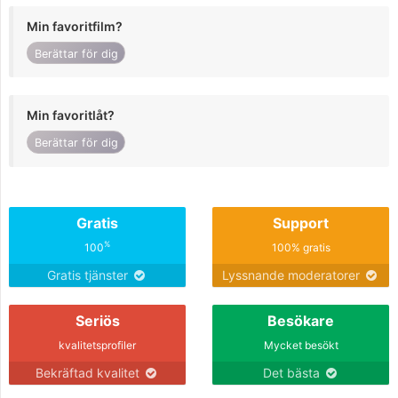
Min favoritfilm?
Berättar för dig
Min favoritlåt?
Berättar för dig
Gratis
Support
%
100
100% gratis
Gratis tjänster
Lyssnande moderatorer
Seriös
Besökare
kvalitetsprofiler
Mycket besökt
Bekräftad kvalitet
Det bästa