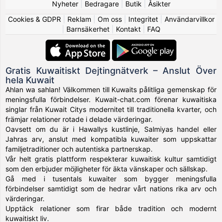
Nyheter
|
Bedragare
|
Butik
|
Åsikter
Cookies & GDPR
|
Reklam
|
Om oss
|
Integritet
|
Användarvillkor
|
Barnsäkerhet
|
Kontakt
|
FAQ
Gratis Kuwaitiskt Dejtingnätverk – Anslut Över
hela Kuwait
Ahlan wa sahlan! Välkommen till Kuwaits pålitliga gemenskap för
meningsfulla förbindelser. Kuwait-chat.com förenar kuwaitiska
singlar från Kuwait Citys modernitet till traditionella kvarter, och
främjar relationer rotade i delade värderingar.
Oavsett om du är i Hawallys kustlinje, Salmiyas handel eller
Jahras arv, anslut med kompatibla kuwaiter som uppskattar
familjetraditioner och autentiska partnerskap.
Vår helt gratis plattform respekterar kuwaitisk kultur samtidigt
som den erbjuder möjligheter för äkta vänskaper och sällskap.
Gå med i tusentals kuwaiter som bygger meningsfulla
förbindelser samtidigt som de hedrar vårt nations rika arv och
värderingar.
Upptäck relationer som firar både tradition och modernt
kuwaitiskt liv.