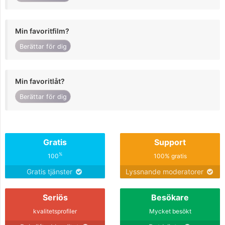
Min favoritfilm?
Berättar för dig
Min favoritlåt?
Berättar för dig
Gratis
Support
%
100
100% gratis
Gratis tjänster
Lyssnande moderatorer
Seriös
Besökare
kvalitetsprofiler
Mycket besökt