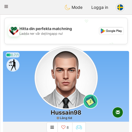
Kuwait
Chat
Toggle
Mode
Logga in
navigation
💖
Hitta din perfekta matchning
Ladda ner vår dejtingapp nu!
💖
💕
💕
0.7/1
2
Hussain98
Lång tid
8