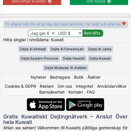
Bekräftad kvalitet
Det bästa
Vi arbetar hårt för att ge dig den bästa servicen, var snäll och stöd oss
Hitta singlar i områdena: Kuwait
Dejta Al Ahmadi
Dejta Al Farwaniyah
Dejta Al Jahra
Dejta Eastern Province
Dejta Hawalli
Dejta Kuwait
Dejta Mubarak Al-Kabeer
Nyheter
|
Bedragare
|
Butik
|
Åsikter
Cookies & GDPR
|
Reklam
|
Om oss
|
Integritet
|
Användarvillkor
|
Barnsäkerhet
|
Kontakt
|
FAQ
Gratis Kuwaitiskt Dejtingnätverk – Anslut Över
hela Kuwait
Ahlan wa sahlan! Välkommen till Kuwaits pålitliga gemenskap för