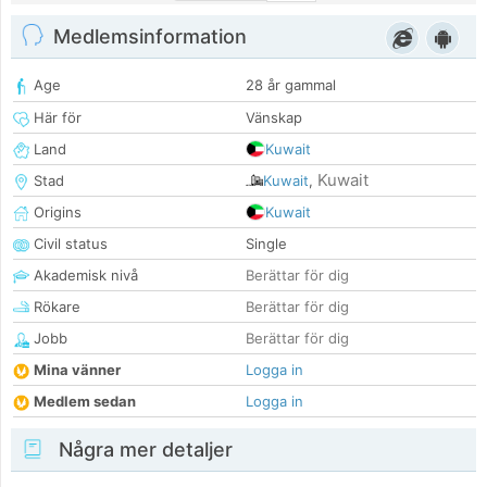
Medlemsinformation
Age
28 år gammal
Här för
Vänskap
Land
Kuwait
Kuwait
Stad
Kuwait
,
Origins
Kuwait
Civil status
Single
Akademisk nivå
Berättar för dig
Rökare
Berättar för dig
Jobb
Berättar för dig
Mina vänner
Logga in
Medlem sedan
Logga in
Några mer detaljer