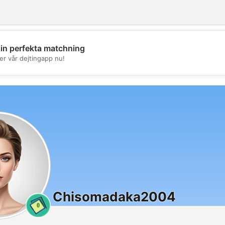
din perfekta matchning
💖
er vår dejtingapp nu!
💕
Chisomadaka2004
0