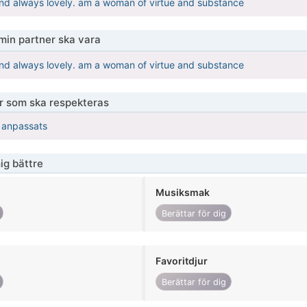
nd always lovely. am a woman of virtue and substance
 min partner ska vara
nd always lovely. am a woman of virtue and substance
er som ska respekteras
r anpassats
ig bättre
Musiksmak
Berättar för dig
Favoritdjur
Berättar för dig