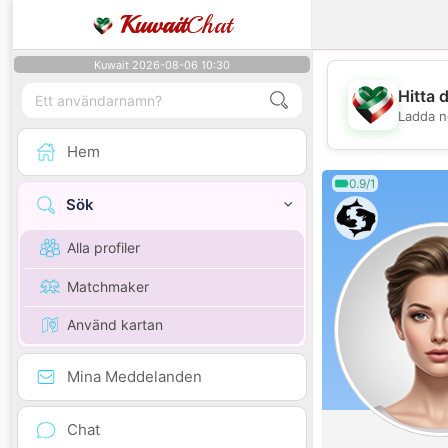
Kuwait
Chat
Kuwait 2026-08-06 10:30
Hitta 
Ladda n
Hem
0.9/1
Sök
Alla profiler
Matchmaker
Använd kartan
Mina Meddelanden
Chat