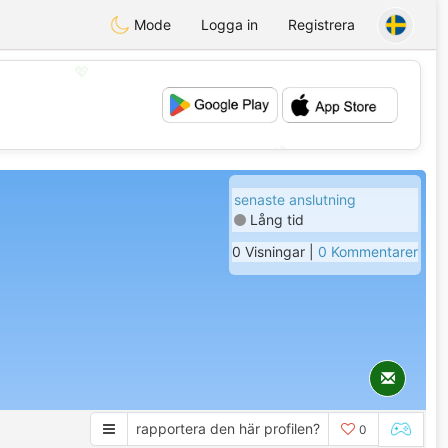
Mode
Logga in
Registrera
💖
💕
senaste anslutning
Lång tid
0 Visningar |
0 Kommentarer
rapportera den här profilen?
0