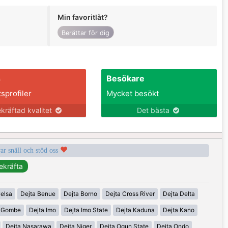
Min favoritlåt?
Berättar för dig
s
Besökare
tsprofiler
Mycket besökt
kräftad kvalitet
Det bästa
var snäll och stöd oss
elsa
Dejta Benue
Dejta Borno
Dejta Cross River
Dejta Delta
a Gombe
Dejta Imo
Dejta Imo State
Dejta Kaduna
Dejta Kano
Dejta Nasarawa
Dejta Niger
Dejta Ogun State
Dejta Ondo