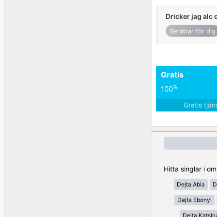
Dricker jag alc 
Berättar för dig
Gratis
%
100
Gratis tjä
Hitta singlar i o
Dejta Abia
D
Dejta Ebonyi
Dejta Katsin