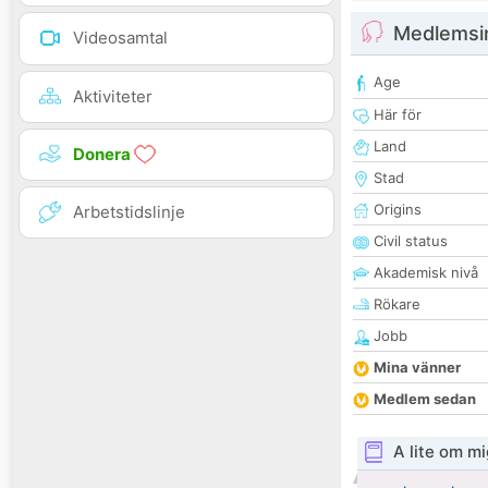
Medlemsi
Videosamtal
Age
Aktiviteter
Här för
Land
Donera
Stad
Origins
Arbetstidslinje
Civil status
Akademisk nivå
Rökare
Jobb
Mina vänner
Medlem sedan
A lite om mi