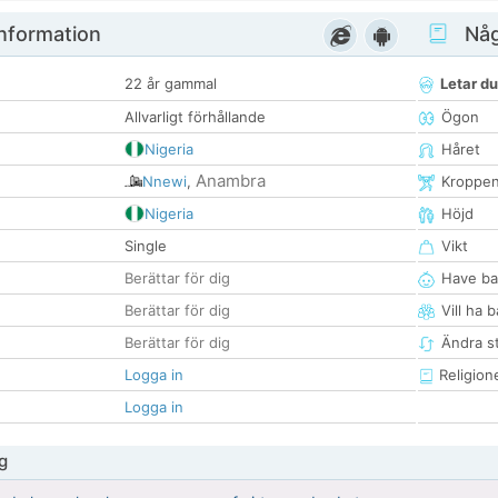
nformation
Någ
22 år gammal
Letar du
Allvarligt förhållande
Ögon
Nigeria
Håret
Anambra
Nnewi
,
Kroppe
Nigeria
Höjd
Single
Vikt
Berättar för dig
Have ba
Berättar för dig
Vill ha 
Berättar för dig
Ändra st
Logga in
Religion
Logga in
g