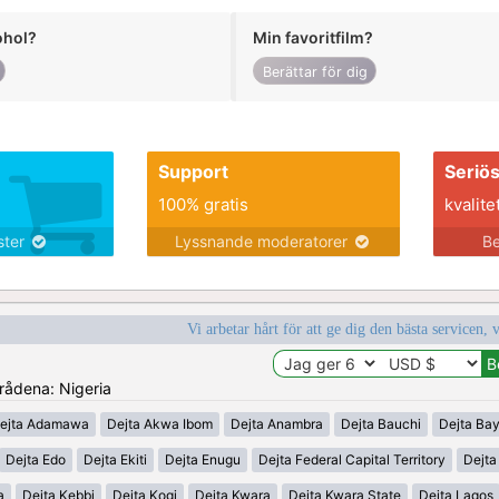
ohol?
Min favoritfilm?
Berättar för dig
Support
Seriö
100% gratis
kvalite
nster
Lyssnande moderatorer
Be
Vi arbetar hårt för att ge dig den bästa servicen, 
mrådena: Nigeria
ejta Adamawa
Dejta Akwa Ibom
Dejta Anambra
Dejta Bauchi
Dejta Bay
Dejta Edo
Dejta Ekiti
Dejta Enugu
Dejta Federal Capital Territory
Dejt
a
Dejta Kebbi
Dejta Kogi
Dejta Kwara
Dejta Kwara State
Dejta Lagos