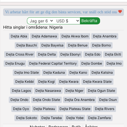
Vi arbetar hårt för att ge dig den bästa servicen, var snäll och stöd oss
Hitta singlar i områdena: Nigeria
Dejta Abia
Dejta Adamawa
Dejta Akwa Ibom
Dejta Anambra
Dejta Bauchi
Dejta Bayelsa
Dejta Benue
Dejta Borno
Dejta Cross River
Dejta Delta
Dejta Ebonyi
Dejta Edo
Dejta Ekiti
Dejta Enugu
Dejta Federal Capital Territory
Dejta Gombe
Dejta Imo
Dejta Imo State
Dejta Kaduna
Dejta Kano
Dejta Katsina
Dejta Kebbi
Dejta Kogi
Dejta Kwara
Dejta Kwara State
Dejta Lagos
Dejta Nasarawa
Dejta Niger
Dejta Ogun State
Dejta Ondo
Dejta Ondo State
Dejta Ȯra Anambra
Dejta Osun
Dejta Oyo
Dejta Plateau
Dejta Plateau State
Dejta Rivers
Dejta Sokoto
Dejta Taraba
Dejta Yobe
Dejta Zamfara
Nyheter
|
Bedragare
|
Butik
|
Åsikter