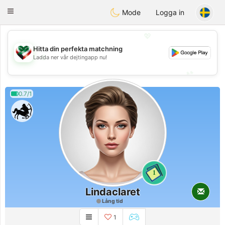
Kuwait
Chat
Toggle
Mode
Logga in
navigation
💖
Hitta din perfekta matchning
💖
Ladda ner vår dejtingapp nu!
💕
💕
0.7/1
1
Lindaclaret
Lång tid
1