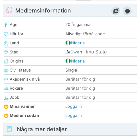
Medlemsinformation
Age
20 år gammal
Här för
Allvarligt förhållande
Land
Nigeria
Imo State
Stad
Owerri
,
Origins
Nigeria
Civil status
Single
Akademisk nivå
Berättar för dig
Rökare
Berättar för dig
Jobb
Berättar för dig
Mina vänner
Logga in
Medlem sedan
Logga in
Några mer detaljer