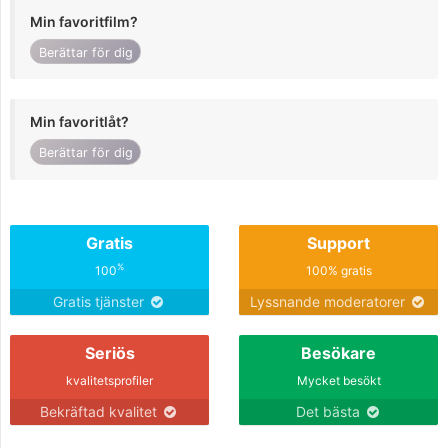
Min favoritfilm?
Berättar för dig
Min favoritlåt?
Berättar för dig
Gratis
Support
%
100
100% gratis
Gratis tjänster
Lyssnande moderatorer
Seriös
Besökare
kvalitetsprofiler
Mycket besökt
Bekräftad kvalitet
Det bästa