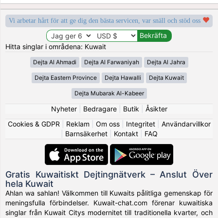
Vi arbetar hårt för att ge dig den bästa servicen, var snäll och stöd oss
Hitta singlar i områdena: Kuwait
Dejta Al Ahmadi
Dejta Al Farwaniyah
Dejta Al Jahra
Dejta Eastern Province
Dejta Hawalli
Dejta Kuwait
Dejta Mubarak Al-Kabeer
Nyheter
|
Bedragare
|
Butik
|
Åsikter
Cookies & GDPR
|
Reklam
|
Om oss
|
Integritet
|
Användarvillkor
|
Barnsäkerhet
|
Kontakt
|
FAQ
Gratis Kuwaitiskt Dejtingnätverk – Anslut Över
hela Kuwait
Ahlan wa sahlan! Välkommen till Kuwaits pålitliga gemenskap för
meningsfulla förbindelser. Kuwait-chat.com förenar kuwaitiska
singlar från Kuwait Citys modernitet till traditionella kvarter, och