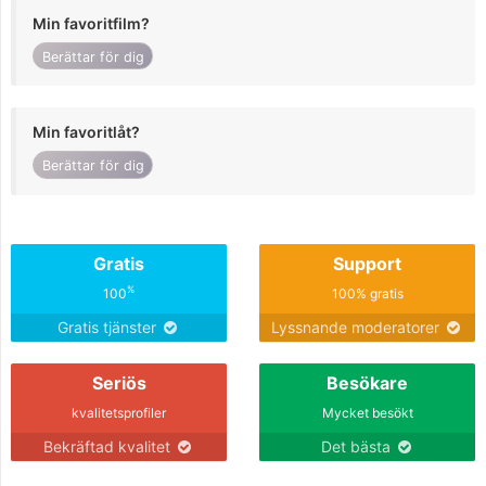
Min favoritfilm?
Berättar för dig
Min favoritlåt?
Berättar för dig
Gratis
Support
%
100
100% gratis
Gratis tjänster
Lyssnande moderatorer
Seriös
Besökare
kvalitetsprofiler
Mycket besökt
Bekräftad kvalitet
Det bästa