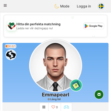
Kuwait
Chat
Toggle
Mode
Logga in
navigation
💖
Hitta din perfekta matchning
💖
Ladda ner vår dejtingapp nu!
💕
💕
0.6/1
0
Emmapearl
Lång tid
0