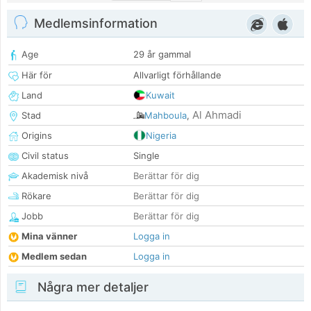
Medlemsinformation
Age
29 år gammal
Här för
Allvarligt förhållande
Land
Kuwait
Al Ahmadi
Stad
Mahboula
,
Origins
Nigeria
Civil status
Single
Akademisk nivå
Berättar för dig
Rökare
Berättar för dig
Jobb
Berättar för dig
Mina vänner
Logga in
Medlem sedan
Logga in
Några mer detaljer