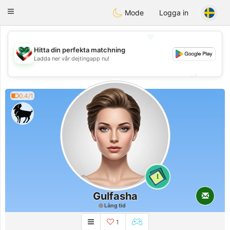
Kuwait
Chat
Toggle
Mode
Logga in
navigation
💖
Hitta din perfekta matchning
💖
Ladda ner vår dejtingapp nu!
💕
💕
0.4/1
1
Gulfasha
Lång tid
1