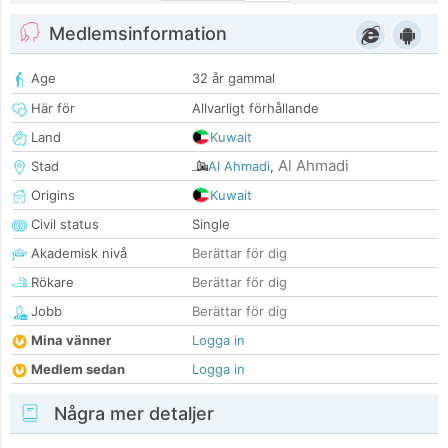
Medlemsinformation
Age
32 år gammal
Här för
Allvarligt förhållande
Land
Kuwait
Al Ahmadi
Stad
Al Ahmadi
,
Origins
Kuwait
Civil status
Single
Akademisk nivå
Berättar för dig
Rökare
Berättar för dig
Jobb
Berättar för dig
Mina vänner
Logga in
Medlem sedan
Logga in
Några mer detaljer