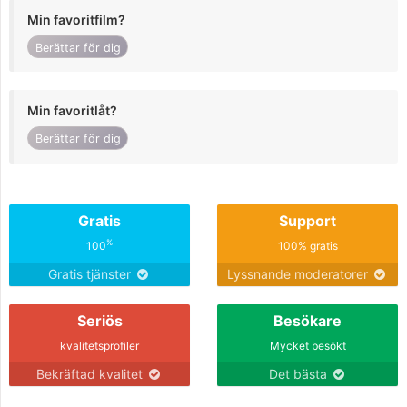
Min favoritfilm?
Berättar för dig
Min favoritlåt?
Berättar för dig
Gratis
Support
%
100
100% gratis
Gratis tjänster
Lyssnande moderatorer
Seriös
Besökare
kvalitetsprofiler
Mycket besökt
Bekräftad kvalitet
Det bästa