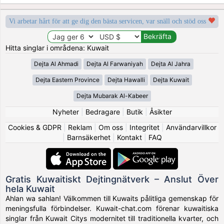
Vi arbetar hårt för att ge dig den bästa servicen, var snäll och stöd oss
Hitta singlar i områdena: Kuwait
Dejta Al Ahmadi
Dejta Al Farwaniyah
Dejta Al Jahra
Dejta Eastern Province
Dejta Hawalli
Dejta Kuwait
Dejta Mubarak Al-Kabeer
Nyheter
|
Bedragare
|
Butik
|
Åsikter
Cookies & GDPR
|
Reklam
|
Om oss
|
Integritet
|
Användarvillkor
|
Barnsäkerhet
|
Kontakt
|
FAQ
Gratis Kuwaitiskt Dejtingnätverk – Anslut Över
hela Kuwait
Ahlan wa sahlan! Välkommen till Kuwaits pålitliga gemenskap för
meningsfulla förbindelser. Kuwait-chat.com förenar kuwaitiska
singlar från Kuwait Citys modernitet till traditionella kvarter, och