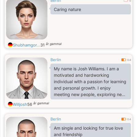
Berlin
0
Caring nature
år gammal
Shubhamgor...
31
Berlin
0.4
My name is Josh Williams. I am a
motivated and hardworking
individual with a passion for learning
and personal growth. I enjoy
meeting new people, exploring new
opportunities, and developing my
år gammal
Willjosh
56
skills to achieve my goals. I am
confident, adaptable, and always
Berlin
ready to take on new challenges.
0.4
Am single and looking for true love
and friendship