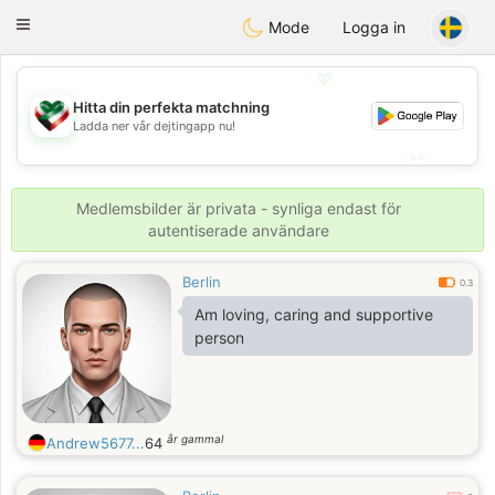
Kuwait
Chat
Toggle
Mode
Logga in
navigation
💖
Hitta din perfekta matchning
💖
Ladda ner vår dejtingapp nu!
💕
💕
Medlemsbilder är privata - synliga endast för
autentiserade användare
Berlin
0.3
Am loving, caring and supportive
person
år gammal
Andrew5677...
64