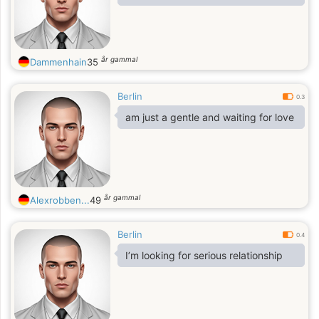
år gammal
Dammenhain
35
Berlin
0.3
am just a gentle and waiting for love
år gammal
Alexrobben...
49
Berlin
0.4
I’m looking for serious relationship