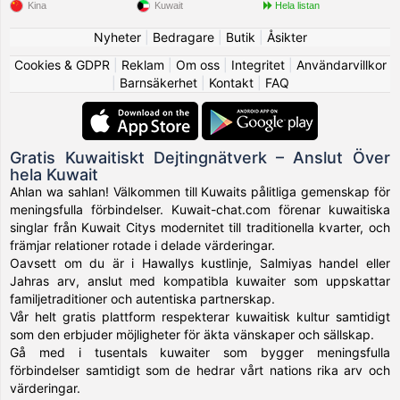
Kina
Kuwait
Hela listan
Nyheter
|
Bedragare
|
Butik
|
Åsikter
Cookies & GDPR
|
Reklam
|
Om oss
|
Integritet
|
Användarvillkor
|
Barnsäkerhet
|
Kontakt
|
FAQ
Gratis Kuwaitiskt Dejtingnätverk – Anslut Över
hela Kuwait
Ahlan wa sahlan! Välkommen till Kuwaits pålitliga gemenskap för
meningsfulla förbindelser. Kuwait-chat.com förenar kuwaitiska
singlar från Kuwait Citys modernitet till traditionella kvarter, och
främjar relationer rotade i delade värderingar.
Oavsett om du är i Hawallys kustlinje, Salmiyas handel eller
Jahras arv, anslut med kompatibla kuwaiter som uppskattar
familjetraditioner och autentiska partnerskap.
Vår helt gratis plattform respekterar kuwaitisk kultur samtidigt
som den erbjuder möjligheter för äkta vänskaper och sällskap.
Gå med i tusentals kuwaiter som bygger meningsfulla
förbindelser samtidigt som de hedrar vårt nations rika arv och
värderingar.