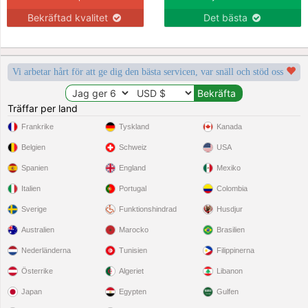
Bekräftad kvalitet
Det bästa
Vi arbetar hårt för att ge dig den bästa servicen, var snäll och stöd oss
Träffar per land
Frankrike
Tyskland
Kanada
Belgien
Schweiz
USA
Spanien
England
Mexiko
Italien
Portugal
Colombia
Sverige
Funktionshindrad
Husdjur
Australien
Marocko
Brasilien
Nederländerna
Tunisien
Filippinerna
Österrike
Algeriet
Libanon
Japan
Egypten
Gulfen