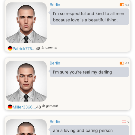
Berlin
0.3
I'm so respectful and kind to all men
because love is a beautiful thing.
år gammal
Patrick775...
48
Berlin
0.3
I'm sure you're real my darling
år gammal
Miller3366...
48
Berlin
0
am a loving and caring person