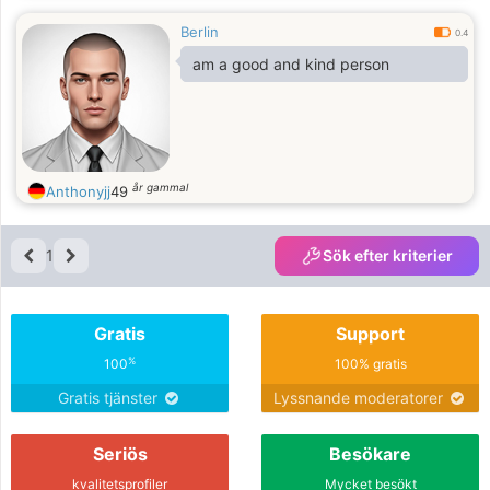
Berlin
0.4
am a good and kind person
år gammal
Anthonyjj
49
1
Sök efter kriterier
Gratis
Support
%
100
100% gratis
Gratis tjänster
Lyssnande moderatorer
Seriös
Besökare
kvalitetsprofiler
Mycket besökt