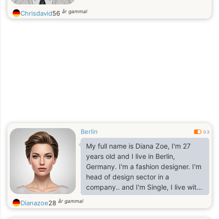
år gammal
Chrisdavid
56
Berlin
0.3
My full name is Diana Zoe, I'm 27
years old and I live in Berlin,
Germany. I'm a fashion designer. I'm
head of design sector in a
company.. and I'm Single, I live with
my mom and a younger sister. It's
år gammal
Dianazoe
28
about me.