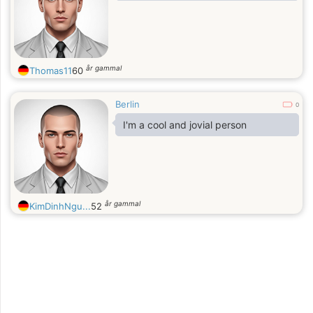
år gammal
Thomas11
60
Berlin
0
I'm a cool and jovial person
år gammal
KimDinhNgu...
52