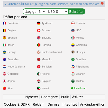
Vi arbetar hårt för att ge dig den bästa servicen, var snäll och stöd oss
Träffar per land
Frankrike
Tyskland
Kanada
Belgien
Schweiz
USA
Spanien
England
Mexiko
Italien
Portugal
Colombia
Sverige
Funktionshindrad
Husdjur
Australien
Marocko
Brasilien
Nederländerna
Tunisien
Filippinerna
Österrike
Algeriet
Libanon
Japan
Egypten
Gulfen
Kina
Kuwait
Hela listan
Nyheter
|
Bedragare
|
Butik
|
Åsikter
Cookies & GDPR
|
Reklam
|
Om oss
|
Integritet
|
Användarvillkor