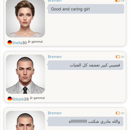
Bremen
0.4
Good and caring girl
år gammal
Stella
30
Bremen
0.1
قضيبي كبير تعشقه كل الفتيات
år gammal
Bdsjsb
26
Bremen
0.1
والله مادري شكتب ااااااااااااااة