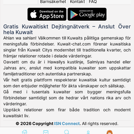
|
Barnsäkerhet
|
Kontakt
|
FAQ
Gratis Kuwaitiskt Dejtingnätverk – Anslut Över
hela Kuwait
Ahlan wa sahlan! Välkommen till Kuwaits pålitliga gemenskap för
meningsfulla förbindelser. Kuwait-chat.com förenar kuwaitiska
singlar från Kuwait Citys modernitet till traditionella kvarter, och
främjar relationer rotade i delade värderingar.
Oavsett om du är i Hawallys kustlinje, Salmiyas handel eller
Jahras arv, anslut med kompatibla kuwaiter som uppskattar
familjetraditioner och autentiska partnerskap.
Vår helt gratis plattform respekterar kuwaitisk kultur samtidigt
som den erbjuder möjligheter för äkta vänskaper och sällskap.
Gå med i tusentals kuwaiter som bygger meningsfulla
förbindelser samtidigt som de hedrar vårt nations rika arv och
värderingar.
Upptäck relationer som firar både tradition och modernt
kuwaitiskt liv.
© 2026 Copyright
ISN Connect
.
All rights reserved.