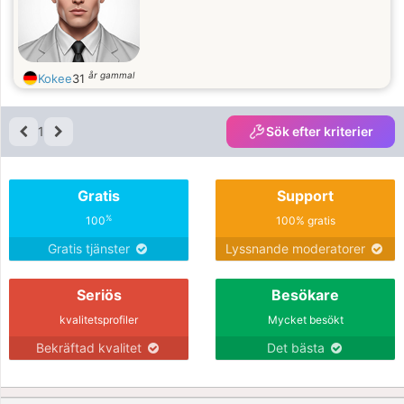
år gammal
Kokee
31
1
Sök efter kriterier
Gratis
Support
%
100
100% gratis
Gratis tjänster
Lyssnande moderatorer
Seriös
Besökare
kvalitetsprofiler
Mycket besökt
Bekräftad kvalitet
Det bästa