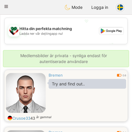
Kuwait
Chat
Toggle
Mode
Logga in
navigation
💖
Hitta din perfekta matchning
Ladda ner vår dejtingapp nu!
💖
💕
💕
Medlemsbilder är privata - synliga endast för
autentiserade användare
Bremen
0.6
Try and find out..
år gammal
Crusoe33
43