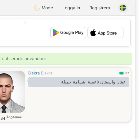
Mode
Logga in
Registrera
💖
💕
autentiserade användare
Biskra
Biskra
0.7
عينان واسعتان ناعسة ابتسامة جميلة
år gammal
l
34