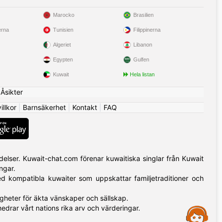
Marocko
Brasilien
erna
Tunisien
Filippinerna
Algeriet
Libanon
Egypten
Gulfen
Kuwait
Hela listan
|
Åsikter
llkor
|
Barnsäkerhet
|
Kontakt
|
FAQ
delser. Kuwait-chat.com förenar kuwaitiska singlar från Kuwait
ngar.
ed kompatibla kuwaiter som uppskattar familjetraditioner och
igheter för äkta vänskaper och sällskap.
drar vårt nations rika arv och värderingar.
Assistance