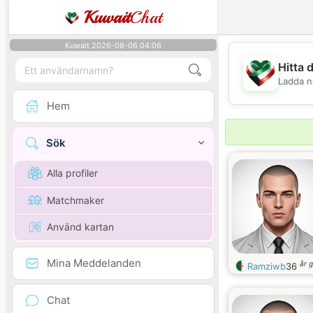
Kuwait
Chat
Kuwait 2026-08-06 04:06
Hitta 
Ladda n
Hem
Sök
Alla profiler
Matchmaker
Använd kartan
Mina Meddelanden
år 
Ramziwb
36
Chat