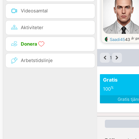
Videosamtal
Aktiviteter
år g
Saadi45
43
Donera
1
Arbetstidslinje
Gratis
%
100
Gratis tjä