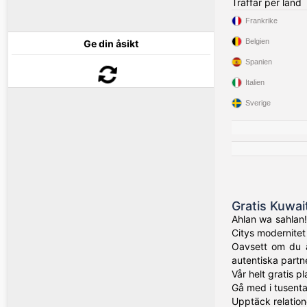
Träffar per land
Frankrike
Belgien
Ge din åsikt
Spanien
Italien
Sverige
Gratis Kuwai
Ahlan wa sahlan!
Citys modernitet t
Oavsett om du är
autentiska partn
Vår helt gratis p
Gå med i tusenta
Upptäck relatione