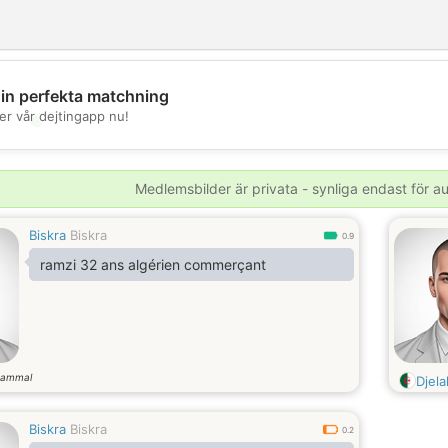
din perfekta matchning
er vår dejtingapp nu!
💖
💕
Medlemsbilder är privata - synliga endast för 
Biskra
Biskra
0.9
ramzi 32 ans algérien commerçant
gammal
Djela
Biskra
Biskra
0.2