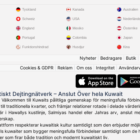
Tyskland
Kanada
Australien
Schweiz
USA
Nederländ
England
Mexiko
Österrike
Portugal
Colombia
Japan
Funktionshindrad
Husdjur
Kina
Nyheter
|
Bedragare
|
Butik
Cookies & GDPR
|
Reklam
|
Om oss
|
Integritet
|
Användarvi
tiskt Dejtingnätverk – Anslut Över hela Kuwait
 Välkommen till Kuwaits pålitliga gemenskap för meningsfulla förbin
ill traditionella kvarter, och främjar relationer rotade i delade värderi
 i Hawallys kustlinje, Salmiyas handel eller Jahras arv, anslut m
erskap.
lattform respekterar kuwaitisk kultur samtidigt som den erbjuder möjl
ls kuwaiter som bygger meningsfulla förbindelser samtidigt som de he
r som firar både tradition och modernt kuwaitiskt liv.