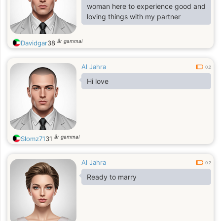
woman here to experience good and
loving things with my partner
år gammal
Davidgar
38
Al Jahra
0.2
Hi love
år gammal
Slomz71
31
Al Jahra
0.2
Ready to marry