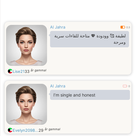
Al Jahra
0.3
لطيفة 🥰 وودودة 💖 متاحة للقاءات سرية
ومرحة
år gammal
Lise21
33
Al Jahra
0
I’m single and honest
år gammal
Evelyn2098...
29