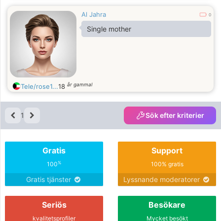
Al Jahra
0
Single mother
år gammal
Tele/rose1...
18
1
Sök efter kriterier
Gratis
Support
%
100
100% gratis
Gratis tjänster
Lyssnande moderatorer
Seriös
Besökare
kvalitetsprofiler
Mycket besökt