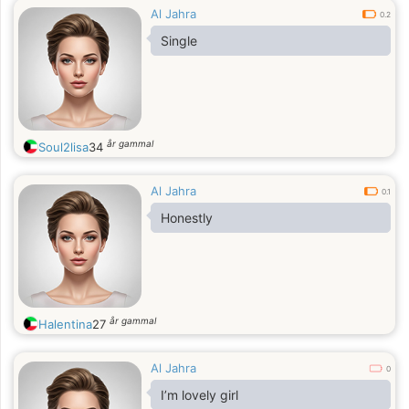
Al Jahra
0.2
Single
år gammal
Soul2lisa
34
Al Jahra
0.1
Honestly
år gammal
Halentina
27
Al Jahra
0
I’m lovely girl