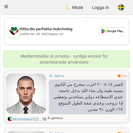
Kuwait
Chat
Toggle
Mode
Logga in
navigation
💖
Hitta din perfekta matchning
💖
Ladda ner vår dejtingapp nu!
💕
💕
Medlemsbilder är privata - synliga endast för
autentiserade användare
Al Jahra
0.5
العمر ١٨ ٢٠٠٨ اعزب متخرج من الثانوي
بنسبة طبية وان شاء الله بدخل جامعة
عندي الاستطاعة دولتي تساعدني وتعطني
إذا تزوجت وعندي شقة الطول المتوقع
١٦٩ الوزن ٩١ متدين
år gammal
Mohmmed123...
18