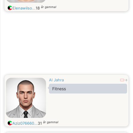
år gammal
Elenawilso...
18
Al Jahra
0
Fitness
år gammal
Aziz076660...
31