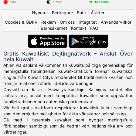
Kina
Kuwait
Hela listan
Nyheter
|
Bedragare
|
Butik
|
Åsikter
Cookies & GDPR
|
Reklam
|
Om oss
|
Integritet
|
Användarvillkor
|
Barnsäkerhet
|
Kontakt
|
FAQ
Gratis Kuwaitiskt Dejtingnätverk – Anslut Över
hela Kuwait
Ahlan wa sahlan! Välkommen till Kuwaits pålitliga gemenskap för
meningsfulla förbindelser. Kuwait-chat.com förenar kuwaitiska
singlar från Kuwait Citys modernitet till traditionella kvarter, och
främjar relationer rotade i delade värderingar.
Oavsett om du är i Hawallys kustlinje, Salmiyas handel eller
Jahras arv, anslut med kompatibla kuwaiter som uppskattar
familjetraditioner och autentiska partnerskap.
Vår helt gratis plattform respekterar kuwaitisk kultur samtidigt
som den erbjuder möjligheter för äkta vänskaper och sällskap.
Gå med i tusentals kuwaiter som bygger meningsfulla
förbindelser samtidigt som de hedrar vårt nations rika arv och
värderingar.