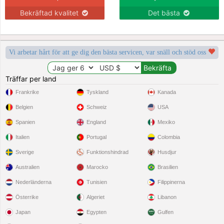
Bekräftad kvalitet
Det bästa
Vi arbetar hårt för att ge dig den bästa servicen, var snäll och stöd oss
Träffar per land
Frankrike
Tyskland
Kanada
Belgien
Schweiz
USA
Spanien
England
Mexiko
Italien
Portugal
Colombia
Sverige
Funktionshindrad
Husdjur
Australien
Marocko
Brasilien
Nederländerna
Tunisien
Filippinerna
Österrike
Algeriet
Libanon
Japan
Egypten
Gulfen