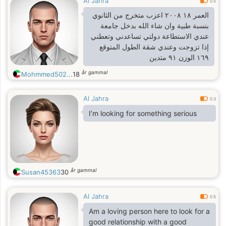
Al Jahra
0.5
العمر ١٨ ٢٠٠٨ اعزب متخرج من الثانوي
بنسبة طبية وان شاء الله بدخل جامعة
عندي الاستطاعة دولتي تساعدني وتعطني
إذا تزوجت وعندي شقة الطول المتوقع
١٦٩ الوزن ٩١ متدين
år gammal
Mohmmed502...
18
Al Jahra
0.3
I’m looking for something serious
år gammal
Susan45363
30
Al Jahra
0.5
Am a loving person here to look for a
good relationship with a good