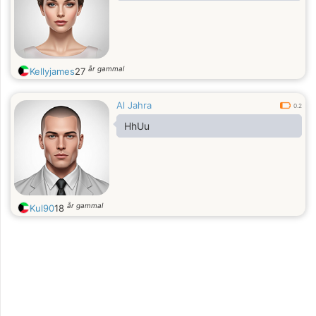
år gammal
Kellyjames
27
Al Jahra
0.2
HhUu
år gammal
Kul90
18