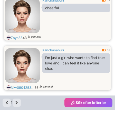
Kanchanaburi
0.4
cheerful
år gammal
Zoya88
43
Kanchanaburi
0.6
I'm just a girl who wants to find true
love and I can feel it like anyone
else.
år gammal
Niw0904253...
36
1
Sök efter kriterier