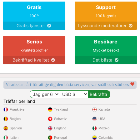
Gratis
Support
%
100
100% gratis
Gratis tjänster
Lyssnande moderatorer
Seriös
Besökare
kvalitetsprofiler
Mycket besökt
Bekräftad kvalitet
Det bästa
Vi arbetar hårt för att ge dig den bästa servicen, var snäll och stöd oss
Träffar per land
Frankrike
Tyskland
Kanada
Belgien
Schweiz
USA
Spanien
England
Mexiko
Italien
Portugal
Colombia