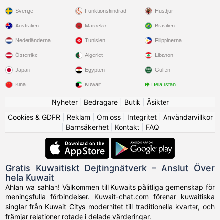
Sverige
Funktionshindrad
Husdjur
Australien
Marocko
Brasilien
Nederländerna
Tunisien
Filippinerna
Österrike
Algeriet
Libanon
Japan
Egypten
Gulfen
Kina
Kuwait
Hela listan
Nyheter
|
Bedragare
|
Butik
|
Åsikter
Cookies & GDPR
|
Reklam
|
Om oss
|
Integritet
|
Användarvillkor
|
Barnsäkerhet
|
Kontakt
|
FAQ
Gratis Kuwaitiskt Dejtingnätverk – Anslut Över
hela Kuwait
Ahlan wa sahlan! Välkommen till Kuwaits pålitliga gemenskap för
meningsfulla förbindelser. Kuwait-chat.com förenar kuwaitiska
singlar från Kuwait Citys modernitet till traditionella kvarter, och
främjar relationer rotade i delade värderingar.