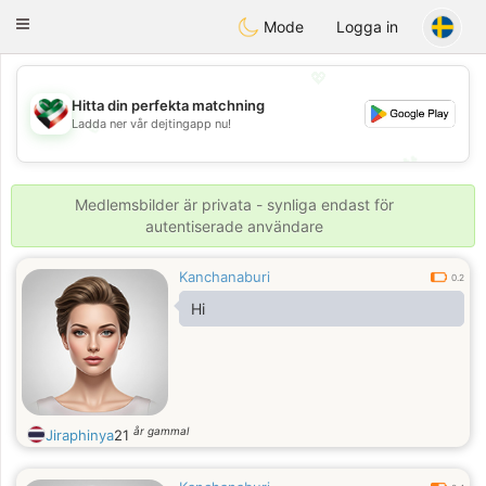
Kuwait
Chat
Toggle
Mode
Logga in
navigation
💖
Hitta din perfekta matchning
Ladda ner vår dejtingapp nu!
💖
💕
💕
Medlemsbilder är privata - synliga endast för
autentiserade användare
Kanchanaburi
0.2
Hi
år gammal
Jiraphinya
21