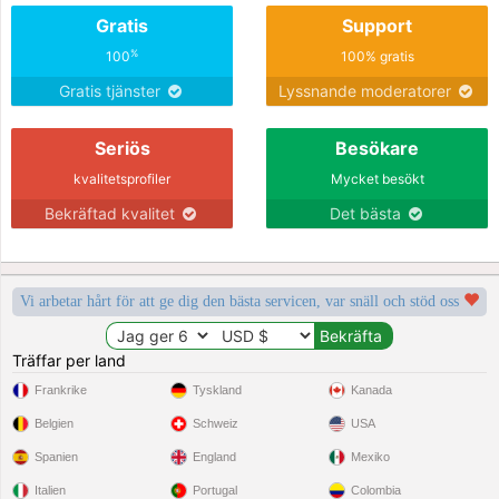
Gratis
Support
%
100
100% gratis
Gratis tjänster
Lyssnande moderatorer
Seriös
Besökare
kvalitetsprofiler
Mycket besökt
Bekräftad kvalitet
Det bästa
Vi arbetar hårt för att ge dig den bästa servicen, var snäll och stöd oss
Träffar per land
Frankrike
Tyskland
Kanada
Belgien
Schweiz
USA
Spanien
England
Mexiko
Italien
Portugal
Colombia