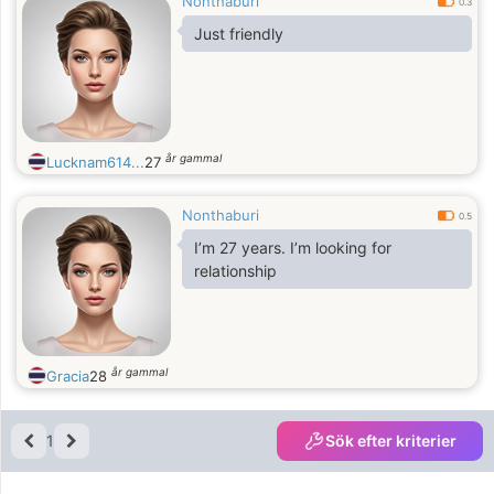
Nonthaburi
0.3
Just friendly
år gammal
Lucknam614...
27
Nonthaburi
0.5
I’m 27 years. I’m looking for
relationship
år gammal
Gracia
28
1
Sök efter kriterier