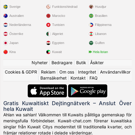
Sverige
Funktionshindrad
Husdjur
Australien
Marocko
Brasilien
Nederländerna
Tunisien
Filippinerna
Österrike
Algeriet
Libanon
Japan
Egypten
Gulfen
Kina
Kuwait
Hela listan
Nyheter
|
Bedragare
|
Butik
|
Åsikter
Cookies & GDPR
|
Reklam
|
Om oss
|
Integritet
|
Användarvillkor
|
Barnsäkerhet
|
Kontakt
|
FAQ
Gratis Kuwaitiskt Dejtingnätverk – Anslut Över
hela Kuwait
Ahlan wa sahlan! Välkommen till Kuwaits pålitliga gemenskap för
meningsfulla förbindelser. Kuwait-chat.com förenar kuwaitiska
singlar från Kuwait Citys modernitet till traditionella kvarter, och
främjar relationer rotade i delade värderingar.