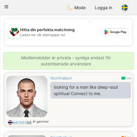
Kuwait
Chat
Toggle
Mode
Logga in
navigation
💖
Hitta din perfekta matchning
Ladda ner vår dejtingapp nu!
💖
💕
💕
Medlemsbilder är privata - synliga endast för
autentiserade användare
Nonthaburi
0.8
looking for a man like deep-soul
spiritual Connect to me.
år gammal
RA1551
56