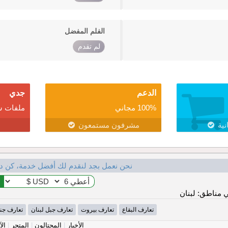
الفلم المفضل
لم تقدم
الدعم
جدي
100% مجاني
ملفات ش
نية
مشرفون مستمعون
نحن نعمل بجد لنقدم لك أفضل خدمة، كن د
مناطق: لبنان
تعارف البقاع
تعارف بيروت
تعارف جبل لبنان
تعارف جن
الأخبار
|
المحتالون
|
المتجر
|
الآ