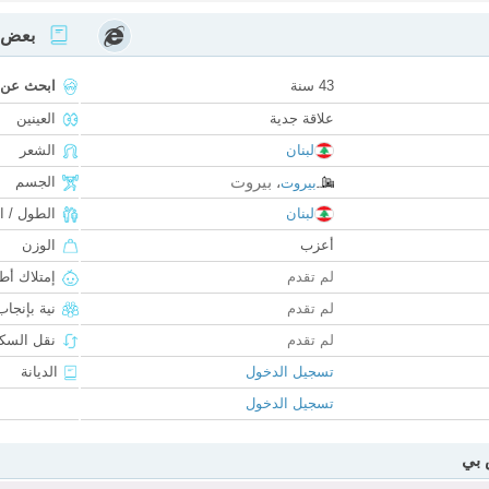
بعض ا
43 سنة
ابحث عن
علاقة جدية
العينين
لبنان
الشعر
بيروت
الجسم
بيروت
،
لبنان
الطول / ا
أعزب
الوزن
لم تقدم
إمتلاك أط
لم تقدم
نية بإنجا
لم تقدم
نقل السكن
تسجيل الدخول
الديانة
تسجيل الدخول
 بي