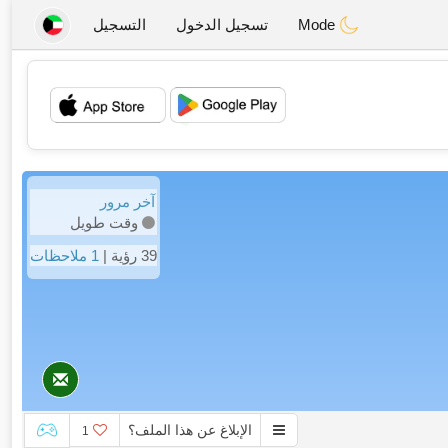
Mode
تسجيل الدخول
التسجيل
💖
💕
آخر مرور
وقت طويل
39 رؤية |
1 ملاحظات
الإبلاغ عن هذا الملف؟
1