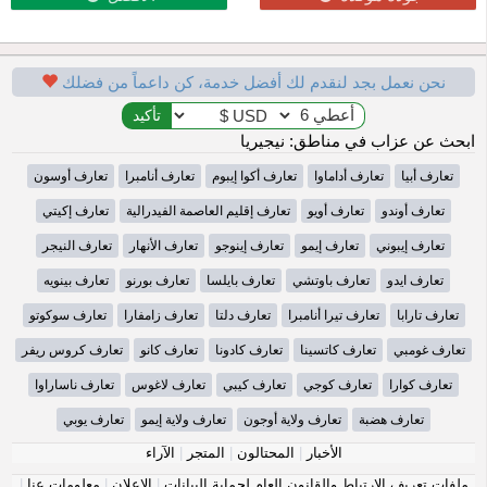
نحن نعمل بجد لنقدم لك أفضل خدمة، كن داعماً من فضلك
ابحث عن عزاب في مناطق: نيجيريا
تعارف أبيا
تعارف أداماوا
تعارف أكوا إيبوم
تعارف أنامبرا
تعارف أوسون
تعارف أوندو
تعارف أويو
تعارف إقليم العاصمة الفيدرالية
تعارف إكيتي
تعارف إيبوني
تعارف إيمو
تعارف إينوجو
تعارف الأنهار
تعارف النيجر
تعارف ايدو
تعارف باوتشي
تعارف بايلسا
تعارف بورنو
تعارف بينويه
تعارف تارابا
تعارف تيرا أنامبرا
تعارف دلتا
تعارف زامفارا
تعارف سوكوتو
تعارف غومبي
تعارف كاتسينا
تعارف كادونا
تعارف كانو
تعارف كروس ريفر
تعارف كوارا
تعارف كوجي
تعارف كيبي
تعارف لاغوس
تعارف ناساراوا
تعارف هضبة
تعارف ولاية أوجون
تعارف ولاية إيمو
تعارف يوبي
الأخبار
|
المحتالون
|
المتجر
|
الآراء
ملفات تعريف الارتباط والقانون العام لحماية البيانات
|
الإعلان
|
معلومات عنا
|