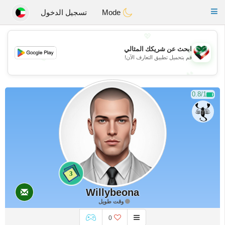
Kuwait
Chat
Toggle
Mode
تسجيل الدخول
navigation
💖
ابحث عن شريكك المثالي
💖
قم بتحميل تطبيق التعارف الآن!
💕
💕
0.8/1
3
Willybeona
وقت طويل
0