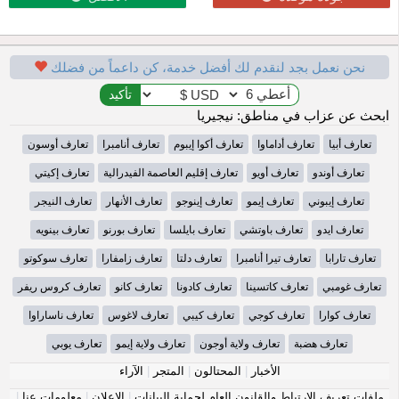
نحن نعمل بجد لنقدم لك أفضل خدمة، كن داعماً من فضلك
ابحث عن عزاب في مناطق: نيجيريا
تعارف أبيا
تعارف أداماوا
تعارف أكوا إيبوم
تعارف أنامبرا
تعارف أوسون
تعارف أوندو
تعارف أويو
تعارف إقليم العاصمة الفيدرالية
تعارف إكيتي
تعارف إيبوني
تعارف إيمو
تعارف إينوجو
تعارف الأنهار
تعارف النيجر
تعارف ايدو
تعارف باوتشي
تعارف بايلسا
تعارف بورنو
تعارف بينويه
تعارف تارابا
تعارف تيرا أنامبرا
تعارف دلتا
تعارف زامفارا
تعارف سوكوتو
تعارف غومبي
تعارف كاتسينا
تعارف كادونا
تعارف كانو
تعارف كروس ريفر
تعارف كوارا
تعارف كوجي
تعارف كيبي
تعارف لاغوس
تعارف ناساراوا
تعارف هضبة
تعارف ولاية أوجون
تعارف ولاية إيمو
تعارف يوبي
الأخبار
|
المحتالون
|
المتجر
|
الآراء
ملفات تعريف الارتباط والقانون العام لحماية البيانات
|
الإعلان
|
معلومات عنا
|