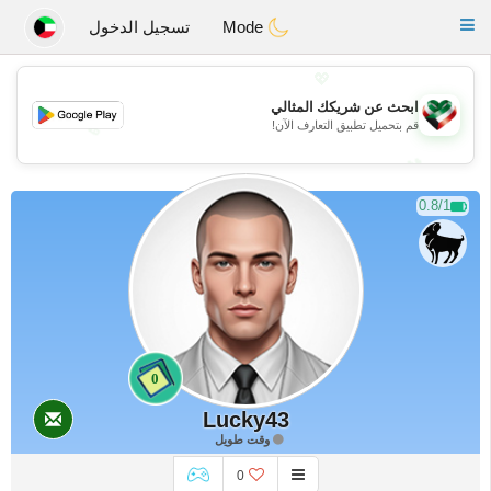
Kuwait
Chat
Toggle
Mode
تسجيل الدخول
navigation
💖
ابحث عن شريكك المثالي
قم بتحميل تطبيق التعارف الآن!
💖
💕
💕
0.8/1
0
Lucky43
وقت طويل
0