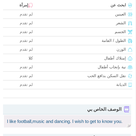
ابحث عن
إمرأة
العينين
لم تقدم
الشعر
لم تقدم
الجسم
لم تقدم
الطول / القامة
لم تقدم
الوزن
لم تقدم
إمتلاك أطفال
كلا
نية بإنجاب أطفال
لم تقدم
نقل السكن بدافع الحب
لم تقدم
الديانة
لم تقدم
الوصف الخاص بي
I like football,music and dancing. I wish to get to know you.