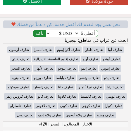
جودة مؤكدة
الأفضل
نحن نعمل بجد لنقدم لك أفضل خدمة، كن داعماً من فضلك
ابحث عن عزاب في مناطق: نيجيريا
تعارف أبيا
تعارف أداماوا
تعارف أكوا إيبوم
تعارف أنامبرا
تعارف أوسون
تعارف أوندو
تعارف أويو
تعارف إقليم العاصمة الفيدرالية
تعارف إكيتي
تعارف إيبوني
تعارف إيمو
تعارف إينوجو
تعارف الأنهار
تعارف النيجر
تعارف ايدو
تعارف باوتشي
تعارف بايلسا
تعارف بورنو
تعارف بينويه
تعارف تارابا
تعارف تيرا أنامبرا
تعارف دلتا
تعارف زامفارا
تعارف سوكوتو
تعارف غومبي
تعارف كاتسينا
تعارف كادونا
تعارف كانو
تعارف كروس ريفر
تعارف كوارا
تعارف كوجي
تعارف كيبي
تعارف لاغوس
تعارف ناساراوا
تعارف هضبة
تعارف ولاية أوجون
تعارف ولاية إيمو
تعارف يوبي
الأخبار
|
المحتالون
|
المتجر
|
الآراء