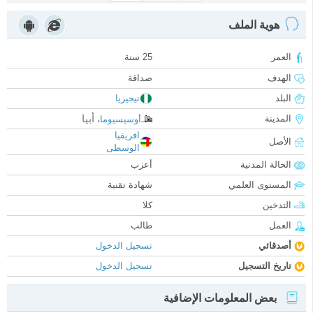
هوية الملف
العمر
25 سنة
الهدف
صداقة
البلد
نيجيريا
أبيا
المدينة
أوسيسيوما
،
افريقيا
الأصل
الوسطى
الحالة المدنية
أعزب
المستوى العلمي
شهادة تقنية
التدخين
كلا
العمل
طالب
أصدقائي
تسجيل الدخول
تاريخ التسجيل
تسجيل الدخول
بعض المعلومات الإضافية