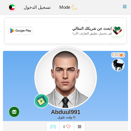
Kuwait
Chat
Toggle
Mode
تسجيل الدخول
navigation
💖
ابحث عن شريكك المثالي
قم بتحميل تطبيق التعارف الآن!
💖
💕
💕
0.5/1
0
Abduul991
وقت طويل
0