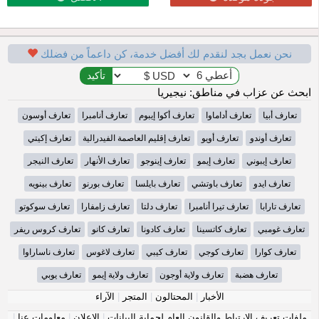
نحن نعمل بجد لنقدم لك أفضل خدمة، كن داعماً من فضلك
ابحث عن عزاب في مناطق: نيجيريا
تعارف أبيا
تعارف أداماوا
تعارف أكوا إيبوم
تعارف أنامبرا
تعارف أوسون
تعارف أوندو
تعارف أويو
تعارف إقليم العاصمة الفيدرالية
تعارف إكيتي
تعارف إيبوني
تعارف إيمو
تعارف إينوجو
تعارف الأنهار
تعارف النيجر
تعارف ايدو
تعارف باوتشي
تعارف بايلسا
تعارف بورنو
تعارف بينويه
تعارف تارابا
تعارف تيرا أنامبرا
تعارف دلتا
تعارف زامفارا
تعارف سوكوتو
تعارف غومبي
تعارف كاتسينا
تعارف كادونا
تعارف كانو
تعارف كروس ريفر
تعارف كوارا
تعارف كوجي
تعارف كيبي
تعارف لاغوس
تعارف ناساراوا
تعارف هضبة
تعارف ولاية أوجون
تعارف ولاية إيمو
تعارف يوبي
الأخبار
|
المحتالون
|
المتجر
|
الآراء
ملفات تعريف الارتباط والقانون العام لحماية البيانات
|
الإعلان
|
معلومات عنا
|