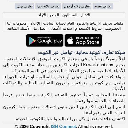
تعارف هضبة
تعارف ولاية أوجون
تعارف ولاية إيمو
تعارف يوبي
الأخبار
|
المحتالون
|
المتجر
|
الآراء
ملفات تعريف الارتباط والقانون العام لحماية البيانات
|
الإعلان
|
معلومات عنا
|
الخصوصية
|
شروط الاستخدام
|
سلامة الأطفال
|
اتصل بنا
|
الأسئلة الشائعة
شبكة تعارف كويتية مجانية - تواصل عبر الكويت
أهلاً وسهلاً! مرحباً بك في مجتمع الكويت الموثوق للاتصالات المعنوية.
يجمع Kuwait-chat.com العزاب الكويتيين من حداثة مدينة الكويت إلى
الأحياء التقليدية، مما يعزز العلاقات المتجذرة في القيم المشتركة.
سواء كنت في ساحل حولي أو تجارة السالمية أو تراث الجهراء،
تواصل مع كويتيين متوافقين يقدرون التقاليد العائلية والشراكات
الأصيلة.
منصتنا المجانية تماماً تحترم الثقافة الكويتية بينما تقدم فرصاً
للصداقات الحقيقية والرفقة.
انضم إلى آلاف الكويتيين الذين يبنون اتصالات معنوية بينما يكرمون
التراث الغني وقيم أمتنا.
اكتشف علاقات تحتفل بكل من التقاليد والحياة الكويتية الحديثة.
© 2026 Copyright
ISN Connect
.
All rights reserved.