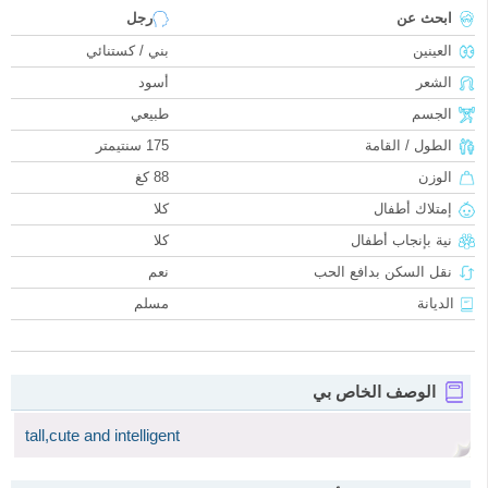
ابحث عن
رجل
العينين
بني / كستنائي
الشعر
أسود
الجسم
طبيعي
الطول / القامة
175 سنتيمتر
الوزن
88 كغ
إمتلاك أطفال
كلا
نية بإنجاب أطفال
كلا
نقل السكن بدافع الحب
نعم
الديانة
مسلم
الوصف الخاص بي
tall,cute and intelligent