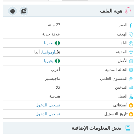
هوية الملف
العمر
27 سنة
الهدف
علاقة جدية
البلد
نيجيريا
أبيا
المدينة
أومواهيا
،
الأصل
نيجيريا
الحالة المدنية
أعزب
المستوى العلمي
ماجيستير
التدخين
كلا
العمل
هندسة
أصدقائي
تسجيل الدخول
تاريخ التسجيل
تسجيل الدخول
بعض المعلومات الإضافية