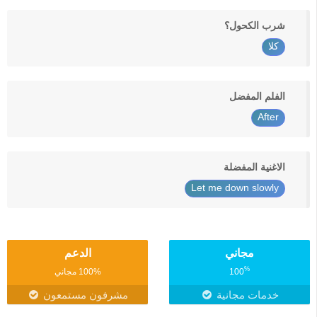
شرب الكحول؟
كلا
الفلم المفضل
After
الاغنية المفضلة
Let me down slowly
مجاني
الدعم
%
100
100% مجاني
خدمات مجانية
مشرفون مستمعون