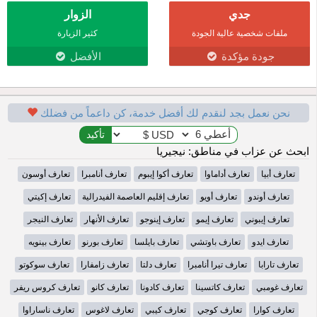
جدي
الزوار
ملفات شخصية عالية الجودة
كثير الزيارة
جودة مؤكدة
الأفضل
نحن نعمل بجد لنقدم لك أفضل خدمة، كن داعماً من فضلك
ابحث عن عزاب في مناطق: نيجيريا
تعارف أبيا
تعارف أداماوا
تعارف أكوا إيبوم
تعارف أنامبرا
تعارف أوسون
تعارف أوندو
تعارف أويو
تعارف إقليم العاصمة الفيدرالية
تعارف إكيتي
تعارف إيبوني
تعارف إيمو
تعارف إينوجو
تعارف الأنهار
تعارف النيجر
تعارف ايدو
تعارف باوتشي
تعارف بايلسا
تعارف بورنو
تعارف بينويه
تعارف تارابا
تعارف تيرا أنامبرا
تعارف دلتا
تعارف زامفارا
تعارف سوكوتو
تعارف غومبي
تعارف كاتسينا
تعارف كادونا
تعارف كانو
تعارف كروس ريفر
تعارف كوارا
تعارف كوجي
تعارف كيبي
تعارف لاغوس
تعارف ناساراوا