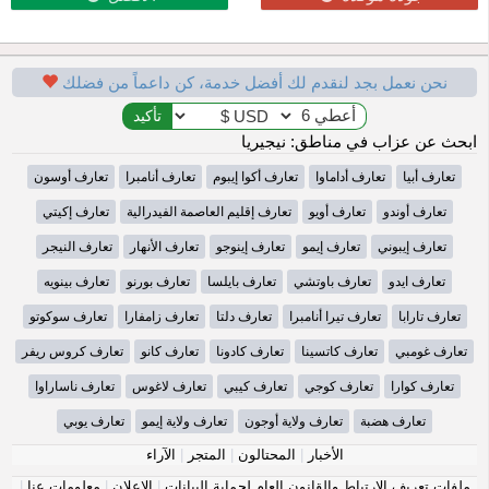
نحن نعمل بجد لنقدم لك أفضل خدمة، كن داعماً من فضلك
ابحث عن عزاب في مناطق: نيجيريا
تعارف أبيا
تعارف أداماوا
تعارف أكوا إيبوم
تعارف أنامبرا
تعارف أوسون
تعارف أوندو
تعارف أويو
تعارف إقليم العاصمة الفيدرالية
تعارف إكيتي
تعارف إيبوني
تعارف إيمو
تعارف إينوجو
تعارف الأنهار
تعارف النيجر
تعارف ايدو
تعارف باوتشي
تعارف بايلسا
تعارف بورنو
تعارف بينويه
تعارف تارابا
تعارف تيرا أنامبرا
تعارف دلتا
تعارف زامفارا
تعارف سوكوتو
تعارف غومبي
تعارف كاتسينا
تعارف كادونا
تعارف كانو
تعارف كروس ريفر
تعارف كوارا
تعارف كوجي
تعارف كيبي
تعارف لاغوس
تعارف ناساراوا
تعارف هضبة
تعارف ولاية أوجون
تعارف ولاية إيمو
تعارف يوبي
الأخبار
|
المحتالون
|
المتجر
|
الآراء
ملفات تعريف الارتباط والقانون العام لحماية البيانات
|
الإعلان
|
معلومات عنا
|