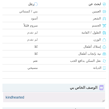
ابحث عن
رجل
العينين
بني / كستنائي
الشعر
أسود
الجسم
مبروم قليلاً
الطول / القامة
لم تقدم
الوزن
لم تقدم
إمتلاك أطفال
كلا
نية بإنجاب أطفال
كلا
نقل السكن بدافع الحب
نعم
الديانة
مسيحي
الوصف الخاص بي
kindhearted