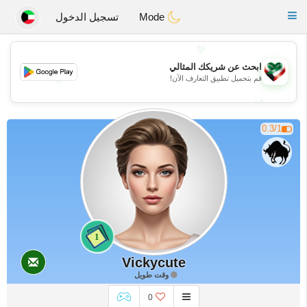
Kuwait
Chat
Toggle
Mode
تسجيل الدخول
navigation
💖
ابحث عن شريكك المثالي
💖
قم بتحميل تطبيق التعارف الآن!
💕
💕
0.3/1
1
Vickycute
وقت طويل
0