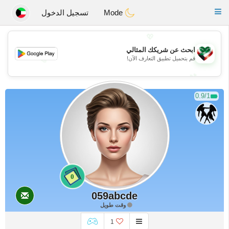
Kuwait
Chat
Toggle
Mode
تسجيل الدخول
navigation
💖
ابحث عن شريكك المثالي
💖
قم بتحميل تطبيق التعارف الآن!
💕
💕
0.9/1
0
059abcde
وقت طويل
1