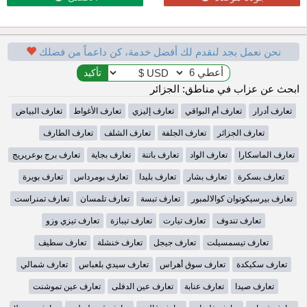
نحن نعمل بجد لنقدم لك أفضل خدمة، كن داعماً من فضلك
ابحث عن عزاب في مناطق: الجزائر
تعارف أدرار
تعارف أم البواقي
تعارف إليزي
تعارف الأغواط
تعارف البياض
تعارف الجزائر
تعارف الجلفة
تعارف الشلف
تعارف الطارف
تعارف الماسكارا
تعارف الواد
تعارف باتنة
تعارف بجاية
تعارف برج بوعريريج
تعارف بسكرة
تعارف بشار
تعارف بليدا
تعارف بومرداس
تعارف بويرة
تعارف بيرسيكوتوان كوالالمبور
تعارف تبسة
تعارف تلمسان
تعارف تمنراست
تعارف تندوف
تعارف تيارت
تعارف تيبازة
تعارف تيزي وزو
تعارف تيسمسيلت
تعارف جيجل
تعارف خنشلة
تعارف سطيف
تعارف سكيكدة
تعارف سوق أهراس
تعارف سيدي بلعباس
تعارف شمالي
تعارف صيدا
تعارف عنابة
تعارف عين الدفلى
تعارف عين تموشنت