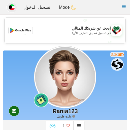
Kuwait
Chat
Toggle
Mode
تسجيل الدخول
navigation
💖
ابحث عن شريكك المثالي
💖
قم بتحميل تطبيق التعارف الآن!
💕
💕
0.3/1
0
Rania123
وقت طويل
1