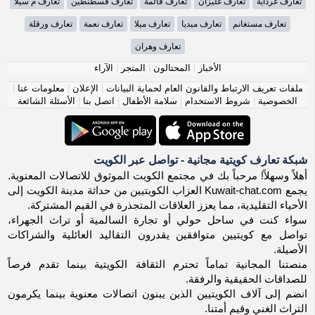
تعارف غرداية
تعارف غليزان
تعارف قالمة
تعارف قسطنطين
تعارف م سيلا
تعارف مستغانم
تعارف ميديا
تعارف ميلا
تعارف نعمة
تعارف ورقلة
تعارف وهران
الأخبار
|
المحتالون
|
المتجر
|
الآراء
ملفات تعريف الارتباط والقانون العام لحماية البيانات
|
الإعلان
|
معلومات عنا
|
الخصوصية
|
شروط الاستخدام
|
سلامة الأطفال
|
اتصل بنا
|
الأسئلة الشائعة
شبكة تعارف كويتية مجانية - تواصل عبر الكويت
أهلاً وسهلاً! مرحباً بك في مجتمع الكويت الموثوق للاتصالات المعنوية.
يجمع Kuwait-chat.com العزاب الكويتيين من حداثة مدينة الكويت إلى
الأحياء التقليدية، مما يعزز العلاقات المتجذرة في القيم المشتركة.
سواء كنت في ساحل حولي أو تجارة السالمية أو تراث الجهراء،
تواصل مع كويتيين متوافقين يقدرون التقاليد العائلية والشراكات
الأصيلة.
منصتنا المجانية تماماً تحترم الثقافة الكويتية بينما تقدم فرصاً
للصداقات الحقيقية والرفقة.
انضم إلى آلاف الكويتيين الذين يبنون اتصالات معنوية بينما يكرمون
التراث الغني وقيم أمتنا.