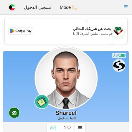
Kuwait
Chat
Toggle
Mode
تسجيل الدخول
navigation
💖
ابحث عن شريكك المثالي
قم بتحميل تطبيق التعارف الآن!
💖
💕
💕
0.6/1
0
Shareef
وقت طويل
0