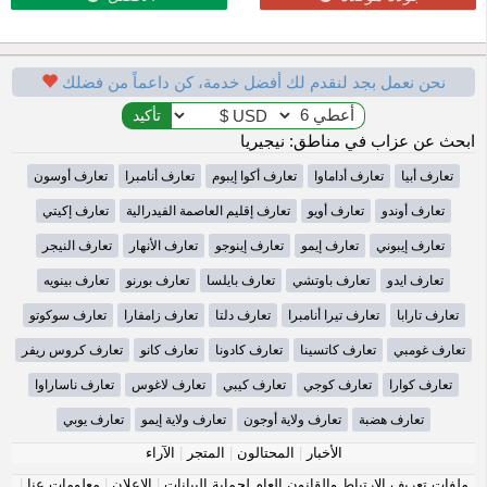
نحن نعمل بجد لنقدم لك أفضل خدمة، كن داعماً من فضلك
ابحث عن عزاب في مناطق: نيجيريا
تعارف أبيا
تعارف أداماوا
تعارف أكوا إيبوم
تعارف أنامبرا
تعارف أوسون
تعارف أوندو
تعارف أويو
تعارف إقليم العاصمة الفيدرالية
تعارف إكيتي
تعارف إيبوني
تعارف إيمو
تعارف إينوجو
تعارف الأنهار
تعارف النيجر
تعارف ايدو
تعارف باوتشي
تعارف بايلسا
تعارف بورنو
تعارف بينويه
تعارف تارابا
تعارف تيرا أنامبرا
تعارف دلتا
تعارف زامفارا
تعارف سوكوتو
تعارف غومبي
تعارف كاتسينا
تعارف كادونا
تعارف كانو
تعارف كروس ريفر
تعارف كوارا
تعارف كوجي
تعارف كيبي
تعارف لاغوس
تعارف ناساراوا
تعارف هضبة
تعارف ولاية أوجون
تعارف ولاية إيمو
تعارف يوبي
الأخبار
|
المحتالون
|
المتجر
|
الآراء
ملفات تعريف الارتباط والقانون العام لحماية البيانات
|
الإعلان
|
معلومات عنا
|