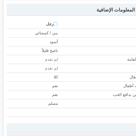
لمعلومات الإضافية
رجل
بني / كستنائي
أسود
ناصح قليلاً
لقامة
لم تقدم
لم تقدم
فال
كلا
ب أطفال
نعم
 بدافع الحب
نعم
مسلم