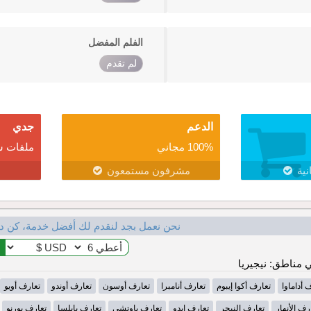
الفلم المفضل
لم تقدم
الدعم
جدي
100% مجاني
ملفات ش
نية
مشرفون مستمعون
نحن نعمل بجد لنقدم لك أفضل خدمة، كن د
مناطق: نيجيريا
 أداماوا
تعارف أكوا إيبوم
تعارف أنامبرا
تعارف أوسون
تعارف أوندو
تعارف أويو
رف الأنهار
تعارف النيجر
تعارف ايدو
تعارف باوتشي
تعارف بايلسا
تعارف بورنو