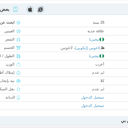
بعض ا
28 سنة
ابحث عن
علاقة جدية
العينين
نيجيريا
الشعر
لاغوس
الجسم
لاغوس (إيكويي)
،
نيجيريا
الطول / ا
أعزب
الوزن
لم تقدم
إمتلاك أط
كلا
نية بإنجا
لم تقدم
نقل السكن
تسجيل الدخول
الديانة
تسجيل الدخول
 بي