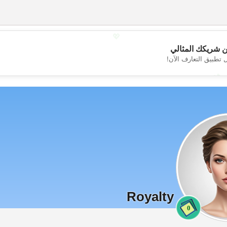
💖
 شريكك المثالي
 تطبيق التعارف الآن!
💕
Royalty
0