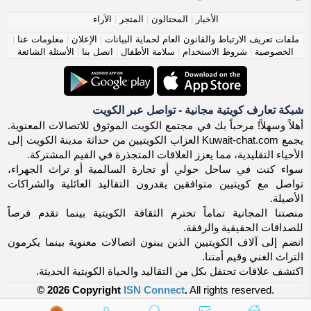
الأخبار
|
المحتالون
|
المتجر
|
الآراء
ملفات تعريف الارتباط والقانون العام لحماية البيانات
|
الإعلان
|
معلومات عنا
|
الخصوصية
|
شروط الاستخدام
|
سلامة الأطفال
|
اتصل بنا
|
الأسئلة الشائعة
شبكة تعارف كويتية مجانية - تواصل عبر الكويت
أهلاً وسهلاً! مرحباً بك في مجتمع الكويت الموثوق للاتصالات المعنوية.
يجمع Kuwait-chat.com العزاب الكويتيين من حداثة مدينة الكويت إلى
الأحياء التقليدية، مما يعزز العلاقات المتجذرة في القيم المشتركة.
سواء كنت في ساحل حولي أو تجارة السالمية أو تراث الجهراء،
تواصل مع كويتيين متوافقين يقدرون التقاليد العائلية والشراكات
الأصيلة.
منصتنا المجانية تماماً تحترم الثقافة الكويتية بينما تقدم فرصاً
للصداقات الحقيقية والرفقة.
انضم إلى آلاف الكويتيين الذين يبنون اتصالات معنوية بينما يكرمون
التراث الغني وقيم أمتنا.
اكتشف علاقات تحتفل بكل من التقاليد والحياة الكويتية الحديثة.
© 2026 Copyright
ISN Connect
.
All rights reserved.