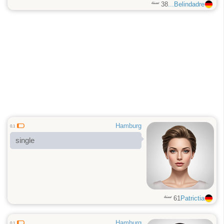
سنة
38
Belindadre...
Hamburg
0.1
single
سنة
61
Patrictia
Hamburg
0.1