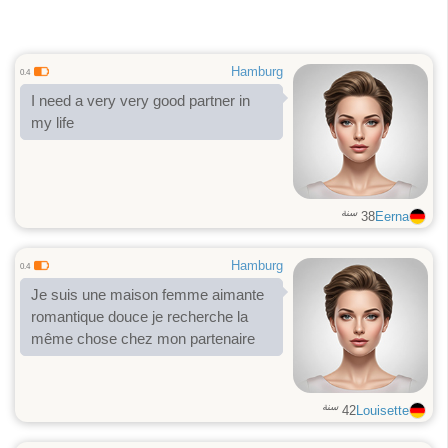
Hamburg
0.4
I need a very very good partner in
my life
سنة
38
Eerna
Hamburg
0.4
Je suis une maison femme aimante
romantique douce je recherche la
même chose chez mon partenaire
سنة
42
Louisette