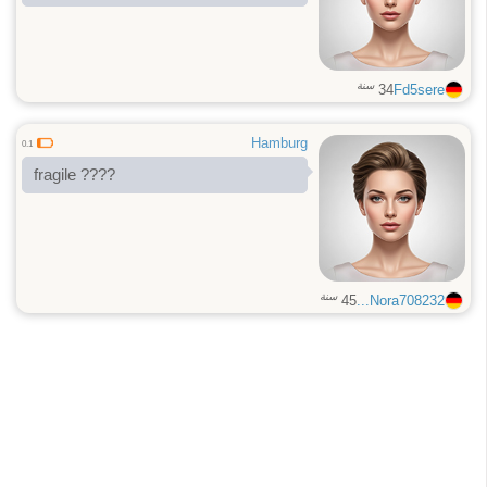
سنة
34
Fd5sere
Hamburg
0.1
fragile ????
سنة
45
Nora708232...