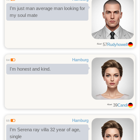
I’m just man average man looking for
my soul mate
سنة
57
Rudyhowell
Hamburg
0.4
I'm honest and kind.
سنة
39
Candi
Hamburg
0.5
I’m Serena ray villa 32 year of age,
single