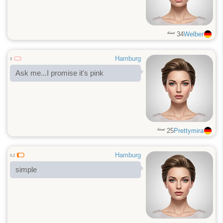
سنة
34
Welber
Hamburg
0
Ask me...I promise it's pink
سنة
25
Prettymira
Hamburg
0.2
simple