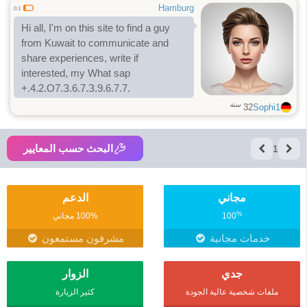
Hamburg
0.1
Hi all, I'm on this site to find a guy
from Kuwait to communicate and
share experiences, write if
interested, my What sap
+.4.2.O7.З.6.7.З.9.6.7.7.
سنة
32
Sophi1
البحث حسب المعايير
1
مجاني
الدعم
%
100
100% مجاني
خدمات مجانية
مشرفون مستمعون
جدي
الزوار
ملفات شخصية عالية الجودة
كثير الزيارة