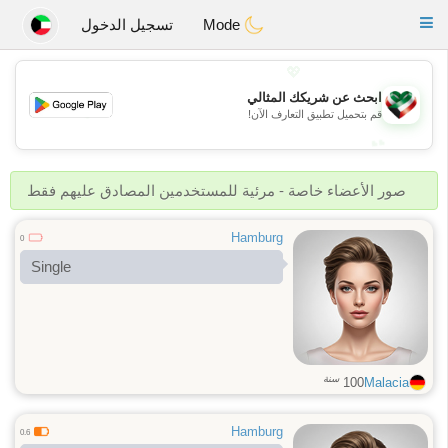
Kuwait
Chat
Toggle
Mode
تسجيل الدخول
navigation
💖
ابحث عن شريكك المثالي
💖
قم بتحميل تطبيق التعارف الآن!
💕
💕
صور الأعضاء خاصة - مرئية للمستخدمين المصادق عليهم فقط
Hamburg
0
Single
سنة
100
Malacia
Hamburg
0.6