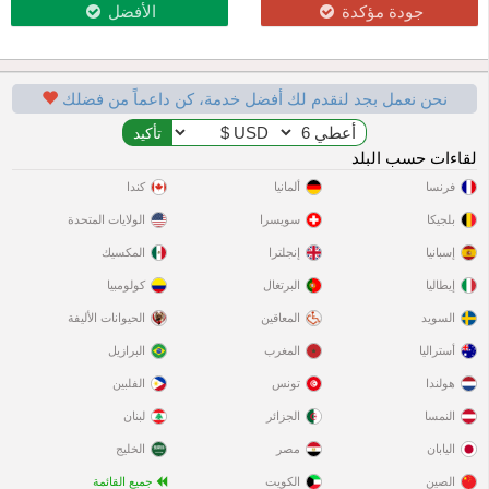
جودة مؤكدة
الأفضل
نحن نعمل بجد لنقدم لك أفضل خدمة، كن داعماً من فضلك
لقاءات حسب البلد
فرنسا
ألمانيا
كندا
بلجيكا
سويسرا
الولايات المتحدة
إسبانيا
إنجلترا
المكسيك
إيطاليا
البرتغال
كولومبيا
السويد
المعاقين
الحيوانات الأليفة
أستراليا
المغرب
البرازيل
هولندا
تونس
الفلبين
النمسا
الجزائر
لبنان
اليابان
مصر
الخليج
الصين
الكويت
جميع القائمة