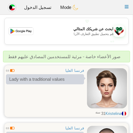
Kuwait
Chat
Toggle
Mode
تسجيل الدخول
navigation
💖
ابحث عن شريكك المثالي
💖
قم بتحميل تطبيق التعارف الآن!
💕
💕
صور الأعضاء خاصة - مرئية للمستخدمين المصادق عليهم فقط
فرنسا العليا
0.5
Lady with a traditional values
سنة
31
Kristelina
فرنسا العليا
0.5