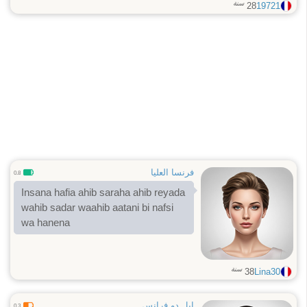
سنة
28
19721
فرنسا العليا
0.8
Insana hafia ahib saraha ahib reyada
wahib sadar waahib aatani bi nafsi
wa hanena
سنة
38
Lina30
إيل دو فرانس
0.3