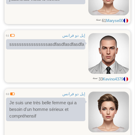
سنة
61
Maryse00
إيل دو فرانس
0.1
ssssssssssssssssasdfasdfasdfasdfasdfa
سنة
33
Kevino4379
إيل دو فرانس
0.3
Je suis une très belle femme qui a
besoin d'un homme sérieux et
compréhensif