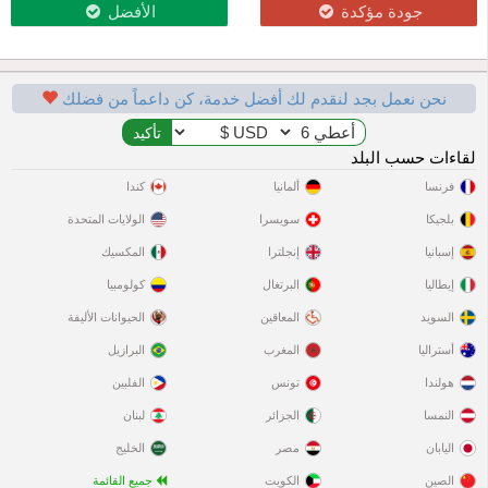
جودة مؤكدة
الأفضل
نحن نعمل بجد لنقدم لك أفضل خدمة، كن داعماً من فضلك
لقاءات حسب البلد
فرنسا
ألمانيا
كندا
بلجيكا
سويسرا
الولايات المتحدة
إسبانيا
إنجلترا
المكسيك
إيطاليا
البرتغال
كولومبيا
السويد
المعاقين
الحيوانات الأليفة
أستراليا
المغرب
البرازيل
هولندا
تونس
الفلبين
النمسا
الجزائر
لبنان
اليابان
مصر
الخليج
الصين
الكويت
جميع القائمة