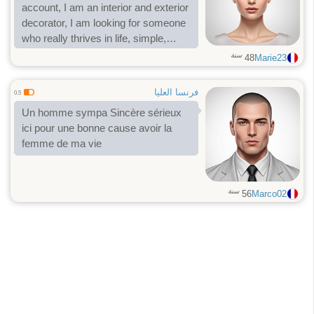
account, I am an interior and exterior
decorator, I am looking for someone
who really thrives in life, simple,
sociable, very attentive and very
سنة
48
Marie23
caring, who is ready for a meeting
فرنسا العليا
0.5
Un homme sympa Sincère sérieux
ici pour une bonne cause avoir la
femme de ma vie
سنة
56
Marco02