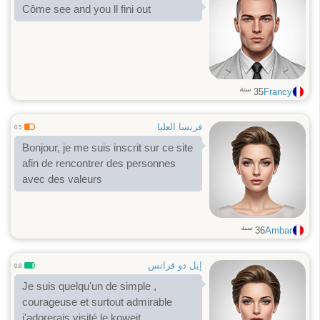
Côme see and you ll fini out
سنة
35
Francy
فرنسا العليا
0.5
Bonjour, je me suis inscrit sur ce site
afin de rencontrer des personnes
avec des valeurs
سنة
36
Ambar
إيل دو فرانس
0.8
Je suis quelqu'un de simple ,
courageuse et surtout admirable
j'adorerais visité le koweit