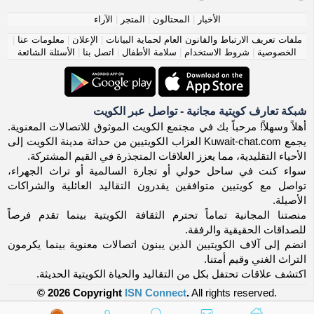
الأخبار
|
المحتالون
|
المتجر
|
الآراء
ملفات تعريف الارتباط والقانون العام لحماية البيانات
|
الإعلان
|
معلومات عنا
|
الخصوصية
|
شروط الاستخدام
|
سلامة الأطفال
|
اتصل بنا
|
الأسئلة الشائعة
شبكة تعارف كويتية مجانية - تواصل عبر الكويت
أهلاً وسهلاً! مرحباً بك في مجتمع الكويت الموثوق للاتصالات المعنوية.
يجمع Kuwait-chat.com العزاب الكويتيين من حداثة مدينة الكويت إلى
الأحياء التقليدية، مما يعزز العلاقات المتجذرة في القيم المشتركة.
سواء كنت في ساحل حولي أو تجارة السالمية أو تراث الجهراء،
تواصل مع كويتيين متوافقين يقدرون التقاليد العائلية والشراكات
الأصيلة.
منصتنا المجانية تماماً تحترم الثقافة الكويتية بينما تقدم فرصاً
للصداقات الحقيقية والرفقة.
انضم إلى آلاف الكويتيين الذين يبنون اتصالات معنوية بينما يكرمون
التراث الغني وقيم أمتنا.
اكتشف علاقات تحتفل بكل من التقاليد والحياة الكويتية الحديثة.
© 2026 Copyright
ISN Connect
.
All rights reserved.