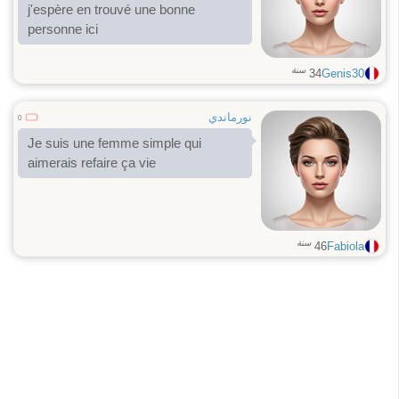
j'espère en trouvé une bonne
personne ici
سنة
34
Genis30
نورماندي
0
Je suis une femme simple qui
aimerais refaire ça vie
سنة
46
Fabiola