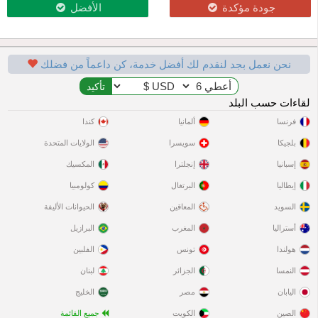
جودة مؤكدة
الأفضل
نحن نعمل بجد لنقدم لك أفضل خدمة، كن داعماً من فضلك
لقاءات حسب البلد
فرنسا
ألمانيا
كندا
بلجيكا
سويسرا
الولايات المتحدة
إسبانيا
إنجلترا
المكسيك
إيطاليا
البرتغال
كولومبيا
السويد
المعاقين
الحيوانات الأليفة
أستراليا
المغرب
البرازيل
هولندا
تونس
الفلبين
النمسا
الجزائر
لبنان
اليابان
مصر
الخليج
الصين
الكويت
جميع القائمة