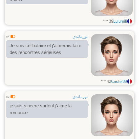
سنة
39
Lulumili
نورماندي
0.4
Je suis célibataire et j'aimerais faire
des rencontres sérieuses
سنة
42
Cristel89
نورماندي
0.3
je suis sincere surtout j'aime la
romance