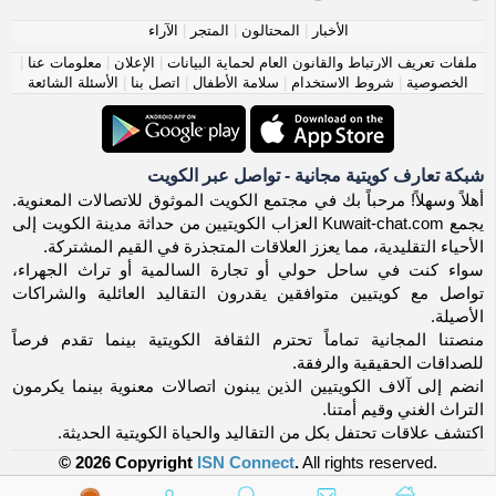
الأخبار
|
المحتالون
|
المتجر
|
الآراء
ملفات تعريف الارتباط والقانون العام لحماية البيانات
|
الإعلان
|
معلومات عنا
|
الخصوصية
|
شروط الاستخدام
|
سلامة الأطفال
|
اتصل بنا
|
الأسئلة الشائعة
شبكة تعارف كويتية مجانية - تواصل عبر الكويت
أهلاً وسهلاً! مرحباً بك في مجتمع الكويت الموثوق للاتصالات المعنوية.
يجمع Kuwait-chat.com العزاب الكويتيين من حداثة مدينة الكويت إلى
الأحياء التقليدية، مما يعزز العلاقات المتجذرة في القيم المشتركة.
سواء كنت في ساحل حولي أو تجارة السالمية أو تراث الجهراء،
تواصل مع كويتيين متوافقين يقدرون التقاليد العائلية والشراكات
الأصيلة.
منصتنا المجانية تماماً تحترم الثقافة الكويتية بينما تقدم فرصاً
للصداقات الحقيقية والرفقة.
انضم إلى آلاف الكويتيين الذين يبنون اتصالات معنوية بينما يكرمون
التراث الغني وقيم أمتنا.
اكتشف علاقات تحتفل بكل من التقاليد والحياة الكويتية الحديثة.
© 2026 Copyright
ISN Connect
.
All rights reserved.