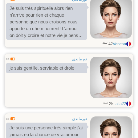
Je suis très spirituelle alors rien
n'arrive pour rien et chaque
personne que nous croisons nous
apporte un cheminement! L’amour
on doit y croire et notre vie je pense
qu'on la crée par notre pensée
سنة
42
Vanesa
positive et l'espoir bien sûr faire
confiance que la vie nous amène de
نورماندي
0.6
belles choses
je suis gentille, serviable et drole
سنة
25
Laila22
نورماندي
0.5
Je suis une personne très simple j'ai
jamais eu la chance de vrai amour