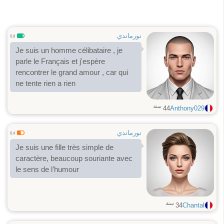
نورماندي
0.8
Je suis un homme célibataire , je
parle le Français et j'espère
rencontrer le grand amour , car qui
ne tente rien a rien
سنة
44
Anthony029
نورماندي
0.4
Je suis une fille très simple de
caractère, beaucoup souriante avec
le sens de l’humour
سنة
34
Chantal