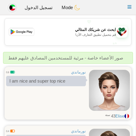
Kuwait
Chat
Toggle
Mode
تسجيل الدخول
navigation
💖
ابحث عن شريكك المثالي
💖
قم بتحميل تطبيق التعارف الآن!
💕
💕
صور الأعضاء خاصة - مرئية للمستخدمين المصادق عليهم فقط
نورماندي
0.8
I am nice and super top nice
سنة
43
Elise
نورماندي
0.4