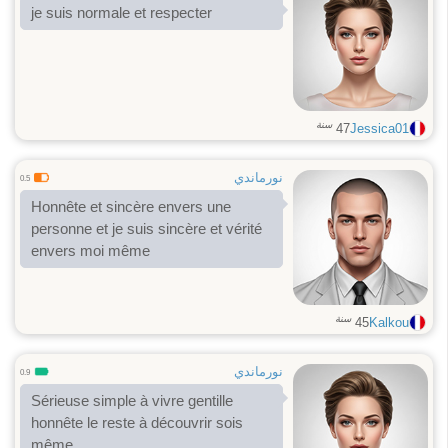
je suis normale et respecter
سنة
47
Jessica01
نورماندي
0.5
Honnête et sincère envers une
personne et je suis sincère et vérité
envers moi même
سنة
45
Kalkou
نورماندي
0.9
Sérieuse simple à vivre gentille
honnête le reste à découvrir sois
même