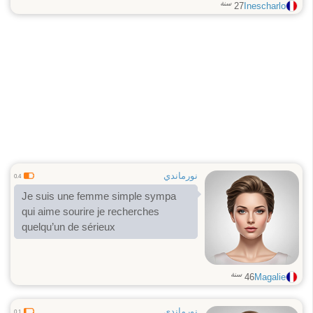
سنة
27
Inescharlo
نورماندي
0.4
Je suis une femme simple sympa
qui aime sourire je recherches
quelqu’un de sérieux
سنة
46
Magalie
نورماندي
0.1