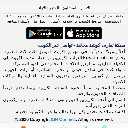
الأخبار
|
المحتالون
|
المتجر
|
الآراء
ملفات تعريف الارتباط والقانون العام لحماية البيانات
|
الإعلان
|
معلومات عنا
|
الخصوصية
|
شروط الاستخدام
|
سلامة الأطفال
|
اتصل بنا
|
الأسئلة الشائعة
شبكة تعارف كويتية مجانية - تواصل عبر الكويت
أهلاً وسهلاً! مرحباً بك في مجتمع الكويت الموثوق للاتصالات المعنوية.
يجمع Kuwait-chat.com العزاب الكويتيين من حداثة مدينة الكويت إلى
الأحياء التقليدية، مما يعزز العلاقات المتجذرة في القيم المشتركة.
سواء كنت في ساحل حولي أو تجارة السالمية أو تراث الجهراء،
تواصل مع كويتيين متوافقين يقدرون التقاليد العائلية والشراكات
الأصيلة.
منصتنا المجانية تماماً تحترم الثقافة الكويتية بينما تقدم فرصاً
للصداقات الحقيقية والرفقة.
انضم إلى آلاف الكويتيين الذين يبنون اتصالات معنوية بينما يكرمون
التراث الغني وقيم أمتنا.
اكتشف علاقات تحتفل بكل من التقاليد والحياة الكويتية الحديثة.
© 2026 Copyright
ISN Connect
.
All rights reserved.