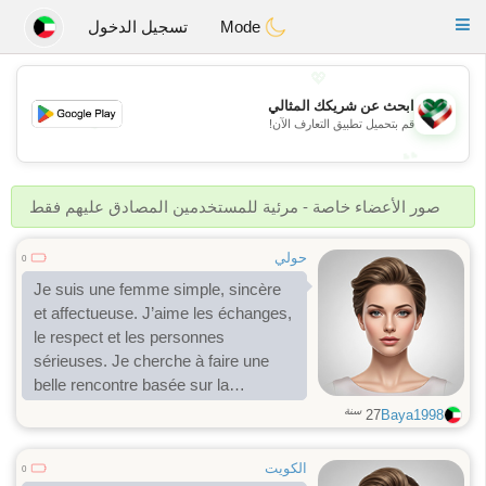
Kuwait
Chat
Toggle
Mode
تسجيل الدخول
navigation
💖
ابحث عن شريكك المثالي
💖
قم بتحميل تطبيق التعارف الآن!
💕
💕
صور الأعضاء خاصة - مرئية للمستخدمين المصادق عليهم فقط
حولي
0
Je suis une femme simple, sincère
et affectueuse. J’aime les échanges,
le respect et les personnes
sérieuses. Je cherche à faire une
belle rencontre basée sur la
confiance et la complicité. 🌹
سنة
27
Baya1998
الكويت
0