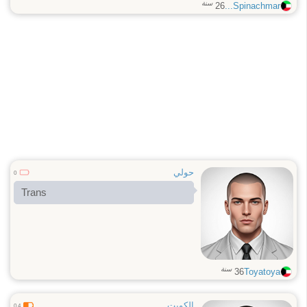
سنة
26
Spinachmar...
حولي
0
Trans
سنة
36
Toyatoya
الكويت
0.4