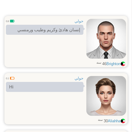
حولي
0.8
إنسان هادئ وكريم وطيب ورمنسي
سنة
46
Brighton
حولي
0.1
Hi
سنة
30
Aliahha