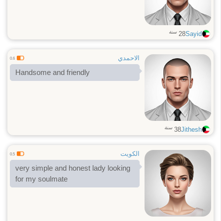
friendship, mutual support, and
faithfulness. I enjoy meaningful
conversations, traveling when I can,
staying active, and appreciating life’s
سنة
28
Sayid
simple
الاحمدي
0.6
Handsome and friendly
سنة
38
Jithesh
الكويت
0.5
very simple and honest lady looking
for my soulmate