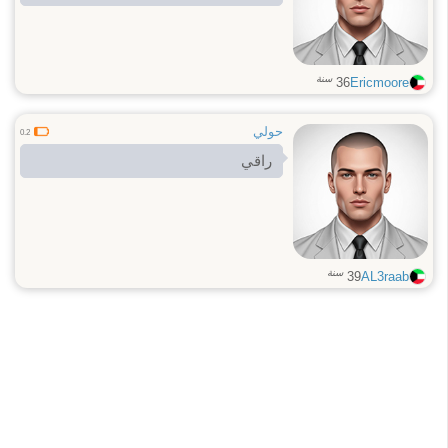
سنة
36
Ericmoore
حولي
0.2
راقي
سنة
39
AL3raab