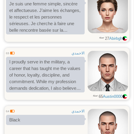
Je suis une femme simple, sincère
et affectueuse. J’aime les échanges,
le respect et les personnes
sérieuses. Je cherche à faire une
belle rencontre basée sur la
confiance et la complicité. 🌹
سنة
27
Abirbgh
الاحمدي
0.5
I proudly serve in the military, a
career that has taught me the values
of honor, loyalty, discipline, and
commitment. While my profession
demands dedication, I also believe in
making time for the people who
سنة
65
Austin0000
matter most. I’m looking for a
genuine, trustworthy woman who
الاحمدي
0.4
values honesty, respect, and open
Black
communication. I believe the
strongest relationships are built on