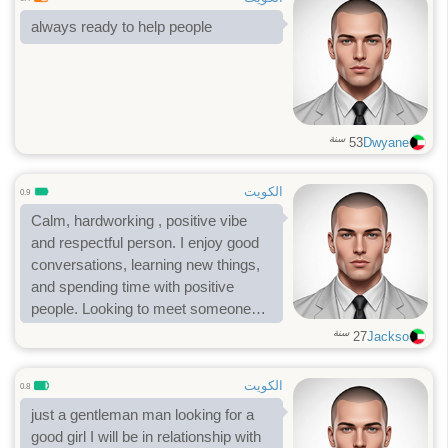
always ready to help people
سنة
53
Dwyane
الكويت
0.9
Calm, hardworking , positive vibe
and respectful person. I enjoy good
conversations, learning new things,
and spending time with positive
people. Looking to meet someone
genuine
سنة
27
Jackso
الكويت
0.8
just a gentleman man looking for a
good girl I will be in relationship with