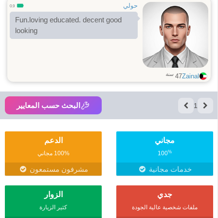
حولي
0.9
Fun.loving educated. decent good
looking
سنة
47
Zainal
البحث حسب المعايير
1
مجاني
الدعم
%
100
100% مجاني
خدمات مجانية
مشرفون مستمعون
جدي
الزوار
ملفات شخصية عالية الجودة
كثير الزيارة