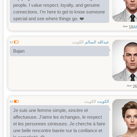
people. I value respect, loyalty, and genuine
connections. I’m here to get to know someone
special and see where things go. ❤️
سنة
18
A
عبدالله السالم
الكويت
0.2
Bajan
سنة
26
الكويت
الكويت
0.3
Je suis une femme simple, sincère et
affectueuse. J’aime les échanges, le respect
et les personnes sérieuses. Je cherche à faire
une belle rencontre basée sur la confiance et