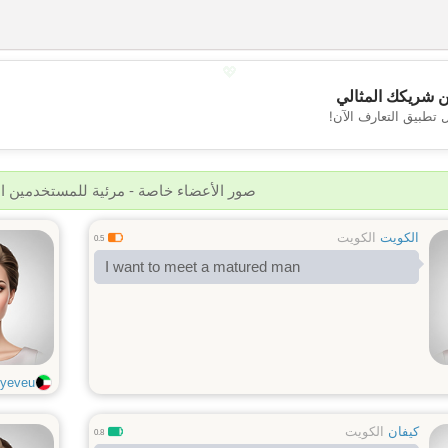
💖
 شريكك المثالي
 تطبيق التعارف الآن!
💕
صور الأعضاء خاصة - مرئية للمستخدمين 
الكويت
الكويت
0.5
I want to meet a matured man
eveu...
كيفان
الكويت
0.8