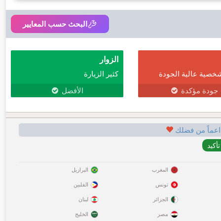
البحث حسب المعايير
الزوار
خصية عالية الجودة
كثير الزيارة
جودة مؤكدة
الأفضل
اعماً من فضلك
المغرب
البرازيل
تونس
الفلبين
الجزائر
لبنان
مصر
الخليج