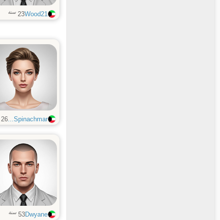
سنة
23
Wood21
26
Spinachmar...
سنة
53
Dwyane