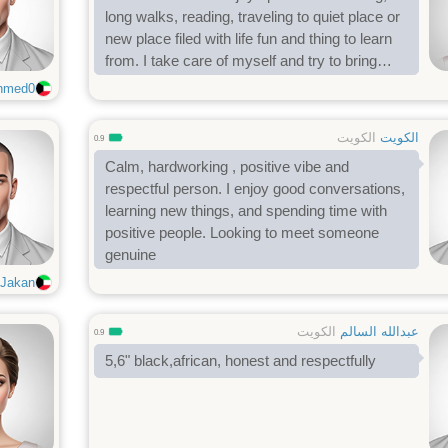
long walks, reading, traveling to quiet place or
new place filed with life fun and thing to learn
from. I take care of myself and try to bring
calm, humor, and reliability into my
hmed0
relationships. I’m looking for a grounded man
who shares similar values, communicates
الكويت
الكويت
0.9
openly,
Calm, hardworking , positive vibe and
respectful person. I enjoy good conversations,
learning new things, and spending time with
positive people. Looking to meet someone
genuine
Jakan
عبدالله السالم
الكويت
0.9
5,6" black,african, honest and respectfully