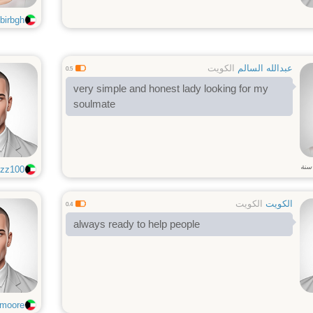
birbgh
عبدالله السالم
الكويت
0.5
very simple and honest lady looking for my
soulmate
سنة
zz100
الكويت
الكويت
0.4
always ready to help people
cmoore