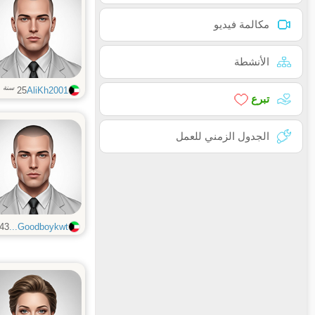
مكالمة فيديو
الأنشطة
سنة
25
AliKh2001
تبرع
الجدول الزمني للعمل
43
Goodboykwt...