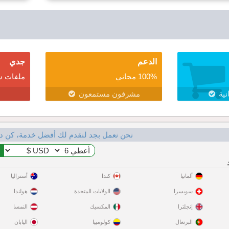
الدعم
جدي
100% مجاني
ملفات ش
نية
مشرفون مستمعون
نحن نعمل بجد لنقدم لك أفضل خدمة، كن د
ألمانيا
كندا
أستراليا
سويسرا
الولايات المتحدة
هولندا
إنجلترا
المكسيك
النمسا
البرتغال
كولومبيا
اليابان