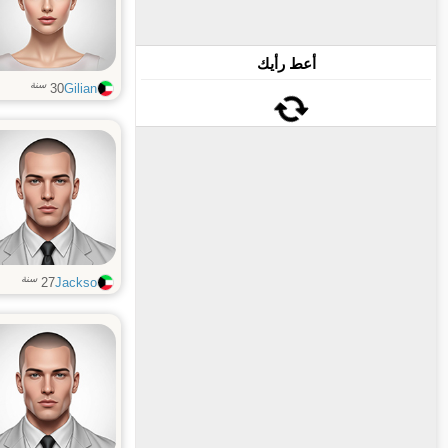
أعط رأيك
سنة
30
Gilian
سنة
27
Jackso