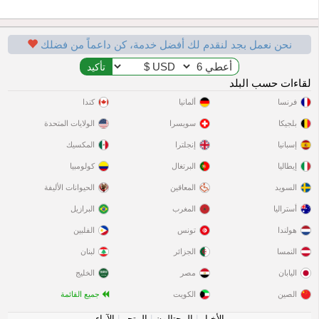
نحن نعمل بجد لنقدم لك أفضل خدمة، كن داعماً من فضلك
لقاءات حسب البلد
فرنسا
ألمانيا
كندا
بلجيكا
سويسرا
الولايات المتحدة
إسبانيا
إنجلترا
المكسيك
إيطاليا
البرتغال
كولومبيا
السويد
المعاقين
الحيوانات الأليفة
أستراليا
المغرب
البرازيل
هولندا
تونس
الفلبين
النمسا
الجزائر
لبنان
اليابان
مصر
الخليج
الصين
الكويت
جميع القائمة
الأخبار
|
المحتالون
|
المتجر
|
الآراء