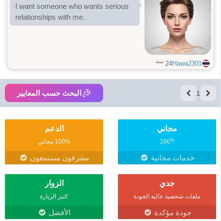
I want someone who wants serious
relationships with me.
سنة
24
Hawa2301
البحث حسب المعايير
1
مجاني
الدعم
%
100
100% مجاني
خدمات مجانية
مشرفون مستمعون
جدي
الزوار
ملفات شخصية عالية الجودة
كثير الزيارة
جودة مؤكدة
الأفضل