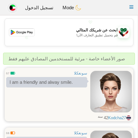
Kuwait
Chat
Toggle
Mode
تسجيل الدخول
navigation
💖
ابحث عن شريكك المثالي
قم بتحميل تطبيق التعارف الآن!
💖
💕
💕
صور الأعضاء خاصة - مرئية للمستخدمين المصادق عليهم فقط
سونغكلا
0.7
I am a friendly and​ alway​ smile.
سنة
42
Kodcha27
سونغكلا
0.6