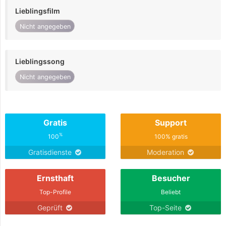
Lieblingsfilm
Nicht angegeben
Lieblingssong
Nicht angegeben
Gratis
Support
%
100
100% gratis
Gratisdienste
Moderation
Ernsthaft
Besucher
Top-Profile
Beliebt
Geprüft
Top-Seite