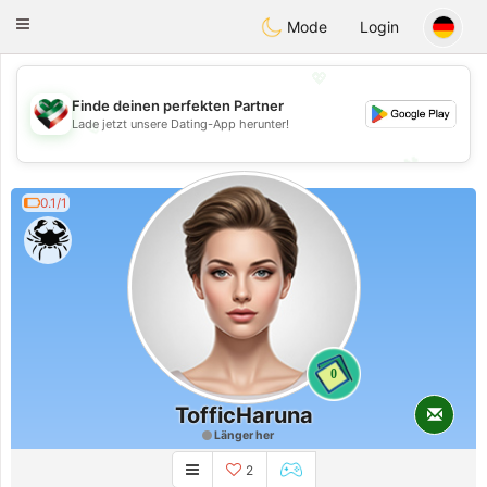
Kuwait
Chat
Toggle
Mode
Login
navigation
💖
Finde deinen perfekten Partner
💖
Lade jetzt unsere Dating-App herunter!
💕
💕
0.1/1
0
TofficHaruna
Länger her
2