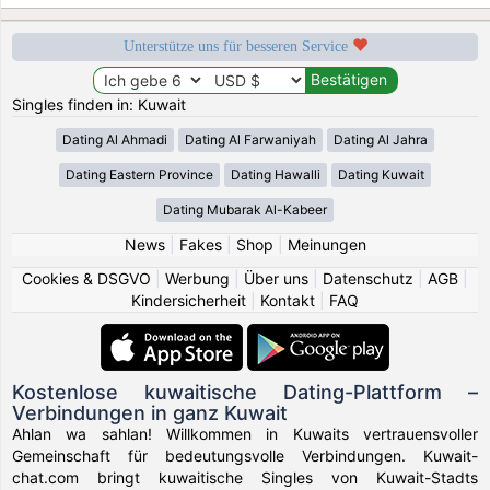
Unterstütze uns für besseren Service
Singles finden in: Kuwait
Dating Al Ahmadi
Dating Al Farwaniyah
Dating Al Jahra
Dating Eastern Province
Dating Hawalli
Dating Kuwait
Dating Mubarak Al-Kabeer
News
|
Fakes
|
Shop
|
Meinungen
Cookies & DSGVO
|
Werbung
|
Über uns
|
Datenschutz
|
AGB
|
Kindersicherheit
|
Kontakt
|
FAQ
Kostenlose kuwaitische Dating-Plattform –
Verbindungen in ganz Kuwait
Ahlan wa sahlan! Willkommen in Kuwaits vertrauensvoller
Gemeinschaft für bedeutungsvolle Verbindungen. Kuwait-
chat.com bringt kuwaitische Singles von Kuwait-Stadts