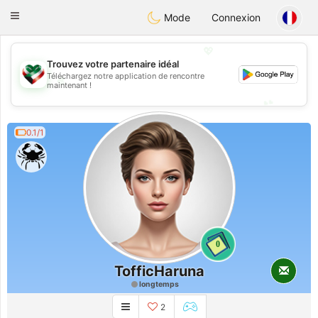
Kuwait
Chat
Toggle
Mode
Connexion
navigation
💖
Trouvez votre partenaire idéal
Téléchargez notre application de rencontre
💖
maintenant !
💕
💕
0.1/1
0
TofficHaruna
longtemps
2