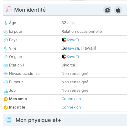
Mon identité
Âge
32 ans
Ici pour
Relation occasionnelle
Pays
Koweït
Hawalli
Ville
Hawalli
,
Origine
Koweït
État civil
Divorcé
Niveau academic
Non renseigné
Fumeur
Non renseigné
Job
Non renseigné
Mes amis
Connexion
Inscrit le
Connexion
Mon physique et+