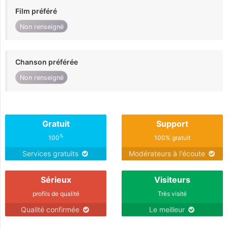
Film préféré
Non renseigné
Chanson préférée
Non renseigné
Gratuit
Support
%
100
100% gratuit
Services gratuits
Modérateurs à l'écoute
Sérieux
Visiteurs
profils de qualité
Très visité
Qualité confirmée
Le meilleur