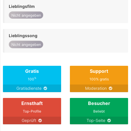
Lieblingsfilm
Nicht angegeben
Lieblingssong
Nicht angegeben
Gratis
Support
%
100
100% gratis
Gratisdienste
Moderation
Ernsthaft
Besucher
Top-Profile
Beliebt
Geprüft
Top-Seite