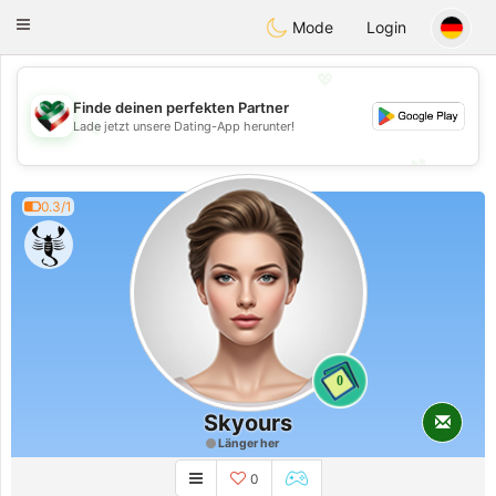
Kuwait
Chat
Toggle
Mode
Login
navigation
💖
Finde deinen perfekten Partner
💖
Lade jetzt unsere Dating-App herunter!
💕
💕
0.3/1
0
Skyours
Länger her
0