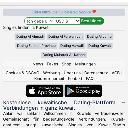
Unterstütze uns für besseren Service
Singles finden in: Kuwait
Dating Al Ahmadi
Dating Al Farwaniyah
Dating Al Jahra
Dating Eastern Province
Dating Hawalli
Dating Kuwait
Dating Mubarak Al-Kabeer
News
|
Fakes
|
Shop
|
Meinungen
Cookies & DSGVO
|
Werbung
|
Über uns
|
Datenschutz
|
AGB
|
Kindersicherheit
|
Kontakt
|
FAQ
Kostenlose kuwaitische Dating-Plattform –
Verbindungen in ganz Kuwait
Ahlan wa sahlan! Willkommen in Kuwaits vertrauensvoller
Gemeinschaft für bedeutungsvolle Verbindungen. Kuwait-
chat.com bringt kuwaitische Singles von Kuwait-Stadts